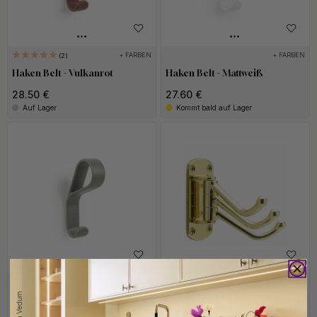
+ FARBEN
+ FARBEN
2
Haken Belt - Vulkanrot
Haken Belt - Mattweiß
28.50 €
27.60 €
Auf Lager
Kommt bald auf Lager
+ FARBEN
+ FARBEN
9
Haken Belt - Grau
Haken Lyr - Poliertes Messing