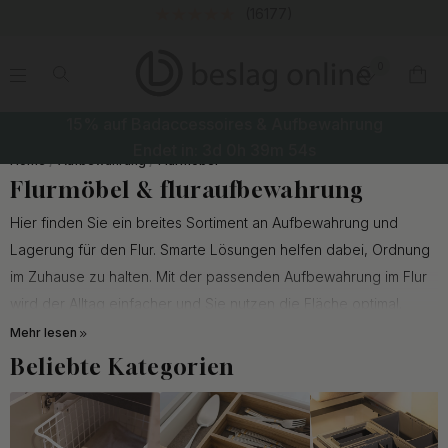
(16177)
0
.
.
.
.
15% auf Badaccessoires & Aufbewahrung
Endet in:
3d
0h
39m
54s
Home
Aufbewahrung
Flurmöbel
Flurmöbel & fluraufbewahrung
Hier finden Sie ein breites Sortiment an Aufbewahrung und
Lagerung für den Flur. Smarte Lösungen helfen dabei, Ordnung
im Zuhause zu halten. Mit der passenden Aufbewahrung im Flur
wird der Alltag einfacher und Sie nutzen die Fläche optimal.
Entdecken Sie Schuhregale, Hutablagen und wandmontierte
Mehr lesen
Regale, die Ihren Flur praktisch und stilvoll machen. Oder
Beliebte Kategorien
möchten Sie den Kleiderschrank organisieren und suchen
Schrankorganisation
und Schrankzubehör? Dann finden Sie bei
uns die passenden Lösungen.