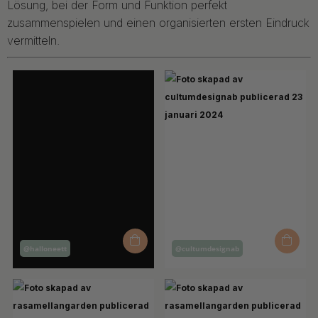
Lösung, bei der Form und Funktion perfekt
zusammenspielen und einen organisierten ersten Eindruck
vermitteln.
Inlägg
Inlägg
@halloneett
@cultumdesignab
publicerat
publicerat
av
av