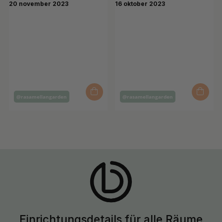
Inlägg
Inlägg
@rasamellangarden
@rasamellangarden
publicerat
publicerat
av
av
Einrichtungsdetails für alle Räume