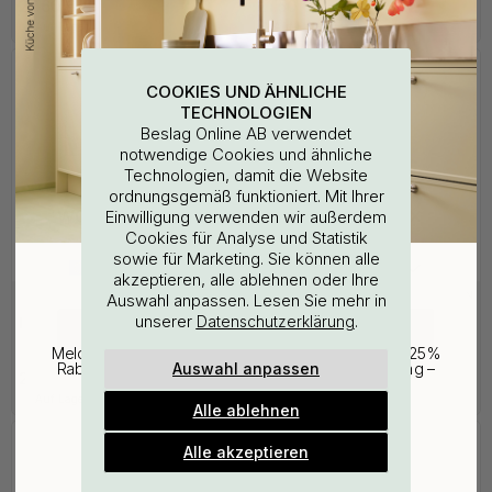
27.60 €
21.50 €
Auf Lager
Auf Lager
COOKIES UND ÄHNLICHE
TECHNOLOGIEN
Beslag Online AB verwendet
notwendige Cookies und ähnliche
Technologien, damit die Website
ordnungsgemäß funktioniert. Mit Ihrer
WOULD YOU RATHER VISIT?
Einwilligung verwenden wir außerdem
Cookies für Analyse und Statistik
sowie für Marketing. Sie können alle
EU
25% Rabatt auf deinen
akzeptieren, alle ablehnen oder Ihre
Auswahl anpassen. Lesen Sie mehr in
+ FARBEN
+ FARBEN
3
14
günstigsten Artikel
unserer
.
Datenschutzerklärung
Haken Lyr - Chrom
Haken Lagan - Chrom
CHANGE COUNTRY
Poliertes
Melde dich für unseren Newsletter an und erhalte 25%
Auswahl anpassen
Rabatt auf den günstigsten Artikel deiner Bestellung –
21.50 €
10.80 €
plus Inspiration und exklusive Angebote.
Auf Lager
Unterwegs
Alle ablehnen
Gültig bis zum 31. August
E-mail
Alle akzeptieren