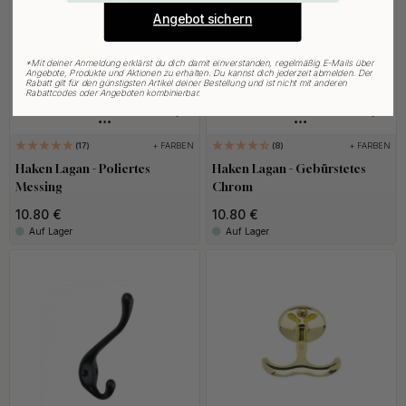
Angebot sichern
*
Mit deiner Anmeldung erklärst du dich damit einverstanden, regelmäßig E-Mails über
Angebote, Produkte und Aktionen zu erhalten. Du kannst dich jederzeit abmelden. Der
Rabatt gilt für den günstigsten Artikel deiner Bestellung und ist nicht mit anderen
Rabattcodes oder Angeboten kombinierbar.
+ FARBEN
+ FARBEN
17
8
Haken Lagan - Poliertes
Haken Lagan - Gebürstetes
Messing
Chrom
10.80 €
10.80 €
Auf Lager
Auf Lager