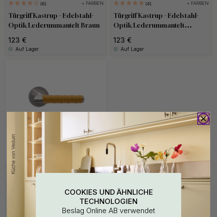
+ FARBEN
+ FARBEN
6
4
Türgriff Kastrup - Edelstahl-
Türgriff Kastrup - Edelstahl-
Optik/Lederummantelt Braun
Optik/Lederummantelt
Schwarz
123 €
123 €
Auf Lager
Auf Lager
+ FARBEN
1
Türgriff Kastrup - Edelstahl-
Optik/Lederummantelt Natur
COOKIES UND ÄHNLICHE
TECHNOLOGIEN
123 €
Beslag Online AB verwendet
Auf Lager