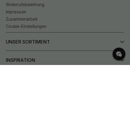
Widerrufsbelehrung
Impressum
Zusammenarbeit
Cookie-Einstellungen
UNSER SORTIMENT
INSPIRATION
HÄUFIGE FRAGEN
Lieferung
Was sind Lochabstand?
Bestehende Bestellung ändern
Rücksendungen & Reklamationen
Bedingungen für kostenlosen Versand