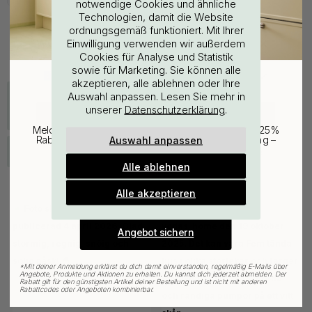
notwendige Cookies und ähnliche
Technologien, damit die Website
ordnungsgemäß funktioniert. Mit Ihrer
WOULD YOU RATHER VISIT?
Einwilligung verwenden wir außerdem
Cookies für Analyse und Statistik
Nicht das, wonach Sie gesucht haben?
sowie für Marketing. Sie können alle
EU
25% Rabatt auf deinen
akzeptieren, alle ablehnen oder Ihre
Auswahl anpassen. Lesen Sie mehr in
WC-
Türstopper
günstigsten Artikel
unserer
.
Datenschutzerklärung
Drehverschluss
CHANGE COUNTRY
Melde dich für unseren Newsletter an und erhalte 25%
Auswahl anpassen
Rabatt auf den günstigsten Artikel deiner Bestellung –
plus Inspiration und exklusive Angebote.
Schwarz
Alle Türgriffe
Alle ablehnen
Gültig bis zum 31. August
E-mail
Alle akzeptieren
Angebot sichern
*
Mit deiner Anmeldung erklärst du dich damit einverstanden, regelmäßig E-Mails über
Angebote, Produkte und Aktionen zu erhalten. Du kannst dich jederzeit abmelden. Der
Rabatt gilt für den günstigsten Artikel deiner Bestellung und ist nicht mit anderen
Rabattcodes oder Angeboten kombinierbar.