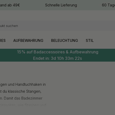
sand ab 49€
Schnelle Lieferung
60 Tag
arben
arben
RES
AUFBEWAHRUNG
BELEUCHTUNG
STIL
15% auf Badaccessoires & Aufbewahrung
Endet in:
3d
10h
33m
21s
angen und Handtuchhaken in
t du klassische Stangen,
en. Damit das Badezimmer
cessoires
, wie Stangen und
 Handtuchhalter im Bad kannst