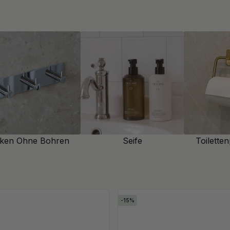
ere Bedingungen zum
n Handtuchhalter einfach auf
 Handtuchstange für eine
 oder ein selbstklebendes
zimmer, das sowohl funktional
ken Ohne Bohren
Seife
Toiletten
15