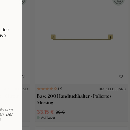
f den
ive
3M-KLEBEBAND
3M-KLEBEBAND
7
e – Chrom
Base 200 Handtuchhalter - Poliertes
Messing
ls über
33.15 €
39 €
en. Der
Auf Lager
n