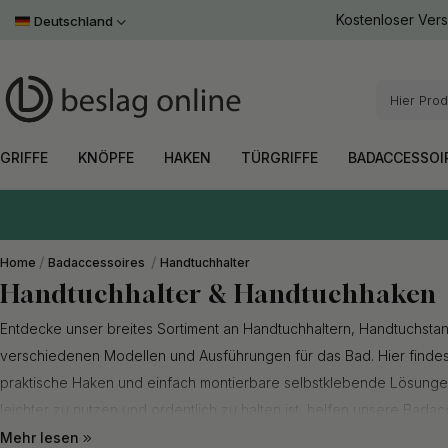
Leder
Toniton x Beslag Design
Antik
Kostenloser Ver
Handtuchhalter
Möbelbeine
Deutschland
Weiß
Einlassgriffe
Leder
Badezimmer Set
Hausnummern
Weitere F
Schrauben & Zubehör
Bronze
Weitere F
ALLES INNERHALB
ALLES INNERHALB
ALLES INNERHALB
ALLES INNERHALB
ALLES INNERHALB
ALLES INNERHALB
ALLES INNERHALB
ALLES INNERHALB
GRIFFE
KNÖPFE
HAKEN
TÜRGRIFFE
BADACCESSOIRES
AUFBEWAHRUNG
BELEUCHTUNG
STIL
GRIFFE
KNÖPFE
HAKEN
TÜRGRIFFE
BADACCESSOI
Home
Badaccessoires
Handtuchhalter
Handtuchhalter & Handtuchhaken
Entdecke unser breites Sortiment an Handtuchhaltern, Handtuchst
verschiedenen Modellen und Ausführungen für das Bad. Hier findes
praktische Haken und einfach montierbare selbstklebende Lösung
leichter zu nutzen und ordentlich zu halten ist, helfen unsere
Badac
Haken, eine besser organisierte Einrichtung zu schaffen. Mit einem
Mehr lesen