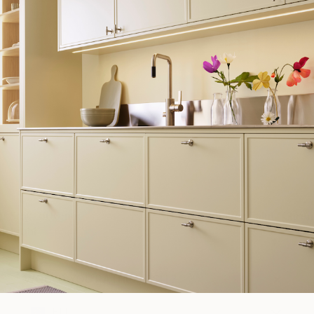
+ FARBEN
r Stay - 600mm -
Handtuchhalter Calm - Chrom
delstahl
86.70 €
€
102 €
Auf Lager
WOULD YOU RATHER VISIT?
15
EU