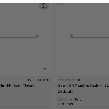
15
3M-KLEBEBAND
14
dtuchhalter - Chrom
Base 200 Handtuchhalter - G
Edelstahl
29.75 €
35 €
Auf Lager