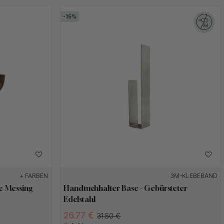
15
+ FARBEN
3M-KLEBEBAND
e Messing
Handtuchhalter Base - Gebürsteter
Edelstahl
26.77 €
31.50 €