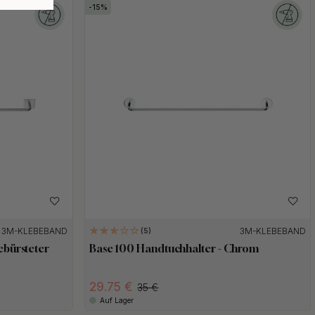
15
3M-KLEBEBAND
3M-KLEBEBAND
5
ebürsteter
Base 100 Handtuchhalter - Chrom
29.75 €
35 €
Auf Lager