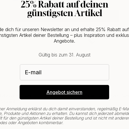
25% Rabatt auf deinen
günstigsten Artikel
CHANGE COUNTRY
e dich für unseren Newsletter an und erhalte 25% Rabatt au
stigsten Artikel deiner Bestellung – plus Inspiration und exklus
Angebote.
Gültig bis zum 31. August
E-mail
3M-KLEBEBAND
4
Angebot sichern
akenleiste Base –
Badregal mit Hakenleiste Bas
delstahl
ner Anmeldung erklärst du dich damit einverstanden, regelmäßig E-Mai
50.15 €
59 €
, Produkte und Aktionen zu erhalten. Du kannst dich jederzeit abmeld
Auf Lager
lt für den günstigsten Artikel deiner Bestellung und ist nicht mit andere
des oder Angeboten kombinierbar.