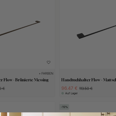
+ FARBEN
r Flow - Brünierte Messing
Handtuchhalter Flow - Matts
96.47 €
0 €
113.50 €
Auf Lager
15