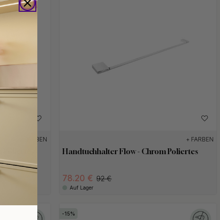
+ FARBEN
+ FARBEN
 Poliertes
Handtuchhalter Flow - Chrom Poliertes
78.20 €
92 €
Auf Lager
15