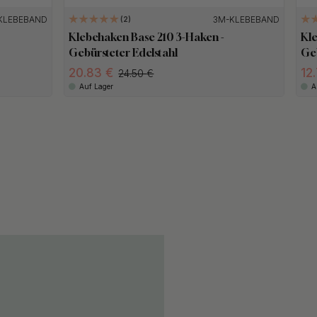
KLEBEBAND
3M-KLEBEBAND
2
Klebehaken Base 210 3-Haken -
Kl
Gebürsteter Edelstahl
Geb
20.83
12
24.50
Auf Lager
A