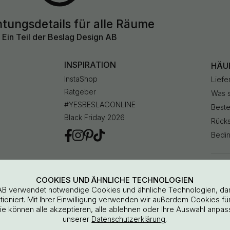
htungsdetails für alle Räume
Ein Teil der Beslag Design AB
INSPIRATION
HÄU
InstaShop
Liefe
Ratgeber
Was 
#YESBESLAGONLINE
Beste
Black Friday 2026
Rück
Bedin
Beste
storn
COOKIES UND ÄHNLICHE TECHNOLOGIEN
AB verwendet notwendige Cookies und ähnliche Technologien, da
oniert. Mit Ihrer Einwilligung verwenden wir außerdem Cookies für 
Kund
Sie können alle akzeptieren, alle ablehnen oder Ihre Auswahl anpas
unserer
.
Datenschutzerklärung