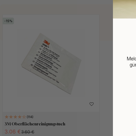
15
Meld
gün
114
3M Oberflächenreinigungstuch
3.06 €
3.60 €