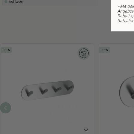
Auf Lager
*
Mit dei
Angebote
Rabatt gi
Rabattco
15
15