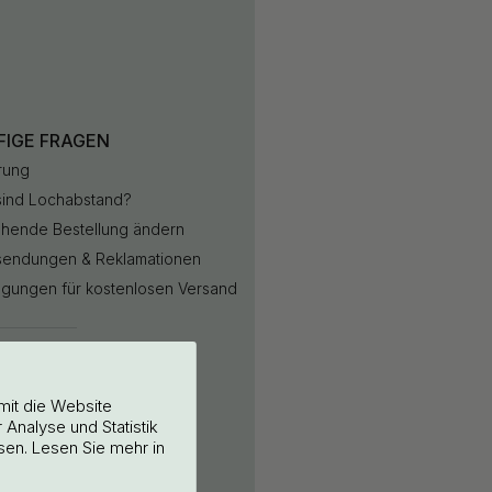
FIGE FRAGEN
rung
sind Lochabstand?
hende Bestellung ändern
sendungen & Reklamationen
gungen für kostenlosen Versand
llung
ieren
mit die Website
Analyse und Statistik
enservice
sen. Lesen Sie mehr in