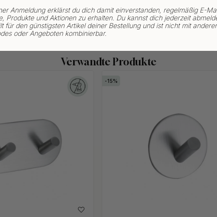
ner Anmeldung erklärst du dich damit einverstanden, regelmäßig E-Mai
, Produkte und Aktionen zu erhalten. Du kannst dich jederzeit abmeld
lt für den günstigsten Artikel deiner Bestellung und ist nicht mit andere
des oder Angeboten kombinierbar.
Verwandte Produkte
15