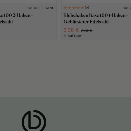
3M-KLEBEBAND
3M-
2
e 100 2-Haken -
Klebehaken Base 100 1-Haken -
lstahl
Gebürsteter Edelstahl
6.38
7.50
Auf Lager