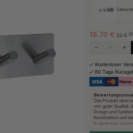
Gebürste
18.70
€
Chrom
22
€
Mattsch
Kostenloser Ver
60 Tage Rückga
Polierte
Bewertungszus
Das Produkt überzeu
von guter Qualität, 
Design und Funktion
Konstruktion und d
KI-generierte Zusa