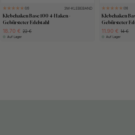
3M-KLEBEBAND
2
3
Klebehaken Base 100 4-Haken -
Klebehaken Bas
Gebürsteter Edelstahl
Gebürsteter Ede
18.70
11.90
22
14
Auf Lager
Auf Lager