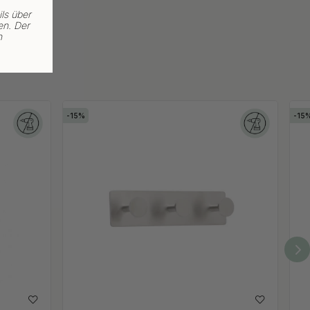
ls über
en. Der
n
15
15