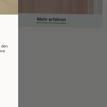
f den
ive