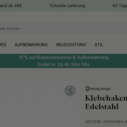
sand ab 49€
Schnelle Lieferung
60 Tag
arben
arben
RES
AUFBEWAHRUNG
BELEUCHTUNG
STIL
15% auf Badaccessoires & Aufbewahrung
Endet in:
2d
4h
39m
55s
Klebehaken
Edelstahl
WEITERE VERSIONEN 