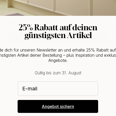
Kaufen Sie zusammen mit
WOULD YOU RATHER VISIT?
EU
25% Rabatt auf deinen
günstigsten Artikel
CHANGE COUNTRY
e dich für unseren Newsletter an und erhalte 25% Rabatt au
stigsten Artikel deiner Bestellung – plus Inspiration und exklus
Angebote.
Gültig bis zum 31. August
E-mail
Angebot sichern