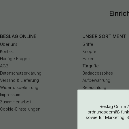
Einric
BESLAG ONLINE
UNSER SORTIMENT
Über uns
Griffe
Kontakt
Knöpfe
Häufige Fragen
Haken
AGB
Türgriffe
Datenschutzerklärung
Badaccessoires
Versand & Lieferung
Aufbewahrung
Widerrufsbelehrung
Beleuchtung
Impressum
Küchenarmaturen
Zusammenarbeit
Outlet
Beslag Online 
Cookie-Einstellungen
ordnungsgemäß funkti
sowie für Marketing. 