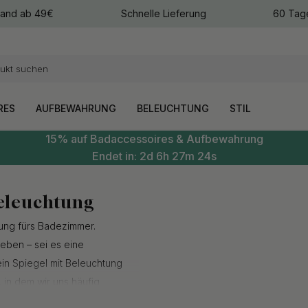
sand ab 49€
Schnelle Lieferung
60 Tag
arben
arben
RES
AUFBEWAHRUNG
BELEUCHTUNG
STIL
15% auf Badaccessoires & Aufbewahrung
Endet in:
2d
6h
27m
23s
eleuchtung
tung fürs Badezimmer.
eben – sei es eine
n Spiegel mit Beleuchtung
, in dem wir uns häufig
Haare – das gilt ebenso für