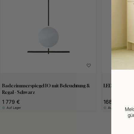
Badezimmerspiegel IO mit Beleuchtung &
LED-Armatur J
Regal - Schwarz
1 779 €
168.20 €
Auf Lager
Auf Lager
Meld
gün