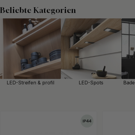
ein kleineres Gäste-WC. Deshalb ist die Platzierung der
Beleuchtun
Beliebte Kategorien
Badezimmerspiegel besonders wichtig. Sie benötigen ein klares Lich
blenden.
Für ein optimales Ergebnis empfiehlt es sich, Leuchten oberhalb de
wird das Gesicht gleichmäßig ausgeleuchtet und störende Schatten
Lampe im Badezimmer deutlich häufiger ein und ausgeschaltet wird
Zuhause, lohnt sich eine energieeffiziente Lösung. LED Beleuchtung i
stromsparend ist – egal ob Wandlampe, Deckenleuchte für ein weic
mit Beleuchtung.
LED-Streifen & profil
LED-Spots
Bade
Beim Kauf von Badbeleuchtung spielt auch die Sicherheit eine zentr
Badbeleuchtung ist für den Einsatz im Badezimmer zugelassen. Ents
sogenannte IP Schutzart. Eine Badezimmerlampe muss bestimmte An
sie gegen Wasser, Dampf und Staub geschützt ist. Je nach Montageo
Klassen. Für Leuchten über dem Spiegel reicht in der Regel IP21, 
trockenen Zonen auch eine niedrigere Schutzart haben können. Wen
empfehlen wir, eine Elektrofachkraft zu fragen.