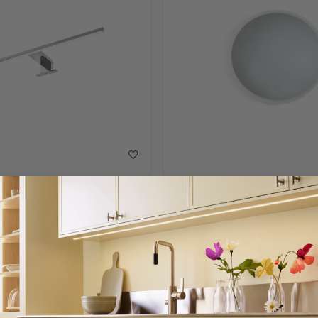
+ LÄNGEN
ot - Chrom
Badspiegel IO D-M
699 €
Auf Lager