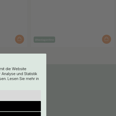
Inlägg
@beslagonline
publicerat
av
mit die Website
Analyse und Statistik
sen. Lesen Sie mehr in