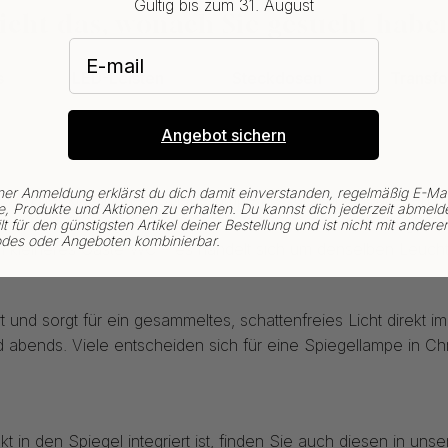
Gültig bis zum 31. August
icht das, wonach Sie gesucht habe
E-mail
s
LED-Leisten
Steckdosen
Transf
Angebot sichern
ner Anmeldung erklärst du dich damit einverstanden, regelmäßig E-Mai
 von der klassischen Spiegellampe bis zur wandmontierten
, Produkte und Aktionen zu erhalten. Du kannst dich jederzeit abmeld
ieren, oder als längere Leuchte oberhalb. So entsteht ein gle
lt für den günstigsten Artikel deiner Bestellung und ist nicht mit andere
des oder Angeboten kombinierbar.
in kleineres Gäste-WC – es handelt sich um denselben Leuchte
nd sorgt für ein gesammeltes, schattenfreies Licht direkt im 
nd abends. Viele entscheiden sich für eine Spiegellampe in 
in den Spiegel integriert ist, finden Sie auch diesen in unse