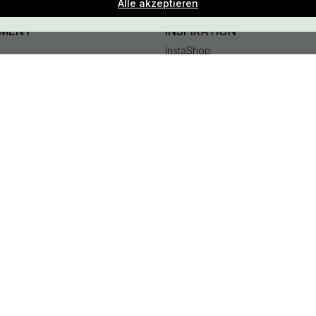
Alle akzeptieren
IMENT
INSPIRATION
InstaShop
Ratgeber
#YESBESLAGONLINE
Black Friday 2026
en
Beslag Online, Inre Kustvägen 32, 269 43 Båstad, Sweden