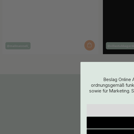
Inlägg
Inlägg
@malinanneli_
@villastubbagard
publicerat
publicera
av
av
Beslag Online 
ordnungsgemäß funkti
sowie für Marketing. 