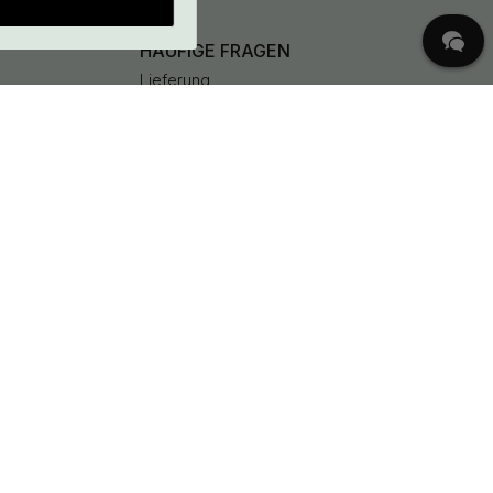
HÄUFIGE FRAGEN
Lieferung
Was sind Lochabstand?
Bestehende Bestellung ändern
Rücksendungen & Reklamationen
Bedingungen für kostenlosen Versand
Bestellung
stornieren
Kundenservice