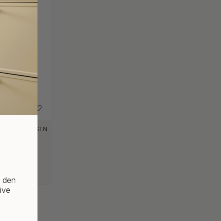
+ GRÖSSEN
chwarz
f den
ive