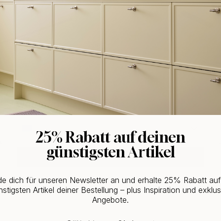
WOULD YOU RATHER VISIT?
EU
+ LÄNGEN
25% Rabatt auf deinen
ot - Schwarz
Deckenleuchte Pendy Dim - S
günstigsten Artikel
CHANGE COUNTRY
ab 591 €
Auf Lager
e dich für unseren Newsletter an und erhalte 25% Rabatt au
stigsten Artikel deiner Bestellung – plus Inspiration und exklus
Angebote.