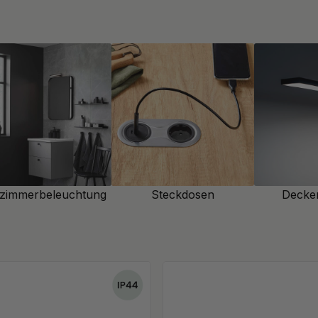
g
in Kombination mit dem
t fürs Gesicht, ohne zu
s Spiegels zu montieren. So
 werden reduziert. Da eine
 als andere Beleuchtung im
st dafür ideal, weil sie sehr
heres Grundlicht oder Spiegel
zimmerbeleuchtung
Steckdosen
Decke
ale Rolle. Unsere
cheidend ist dabei die
forderungen erfüllen, damit
rt gelten unterschiedliche IP
während Deckenleuchten in
n Sie unsicher sind,