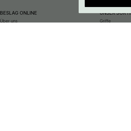
BESLAG ONLINE
UNSER SORT
Über uns
Griffe
Kontakt
Knöpfe
Häufige Fragen
Haken
AGB
Türgriffe
Datenschutzerklärung
Badaccessoires
Versand & Lieferung
Aufbewahrung
Widerrufsbelehrung
Beleuchtung
Impressum
Küchenarmatur
Zusammenarbeit
Outlet
Cookie-Einstellungen