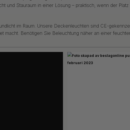
cht und Stauraum in einer Lösung – praktisch, wenn der Platz 
rundlicht im Raum. Unsere Deckenleuchten sind CE-gekennzei
gnet macht. Benötigen Sie Beleuchtung näher an einer feuc