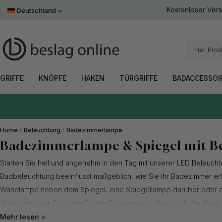
Leder
Toniton x Beslag Design
Antik
Kostenloser Ver
Handtuchhalter
Möbelbeine
Deutschland
Weiß
Einlassgriffe
Leder
Badezimmer Set
Hausnummern
Weitere F
Schrauben & Zubehör
Bronze
Weitere F
ALLES INNERHALB
ALLES INNERHALB
ALLES INNERHALB
ALLES INNERHALB
ALLES INNERHALB
ALLES INNERHALB
ALLES INNERHALB
ALLES INNERHALB
GRIFFE
KNÖPFE
HAKEN
TÜRGRIFFE
BADACCESSOIRES
AUFBEWAHRUNG
BELEUCHTUNG
STIL
GRIFFE
KNÖPFE
HAKEN
TÜRGRIFFE
BADACCESSOI
Home
Beleuchtung
Badezimmerlampe
Badezimmerlampe & Spiegel mit B
Starten Sie hell und angenehm in den Tag mit unserer LED Beleuch
Badbeleuchtung beeinflusst maßgeblich, wie Sie Ihr Badezimmer erl
Wandlampe neben dem Spiegel, eine Spiegellampe darüber oder ei
direkt integriert. Es ist ein Ort der Entspannung, aber auch der Raum
zurechtmachen, zum Beispiel beim Schminken oder beim Stylen der 
Mehr lesen