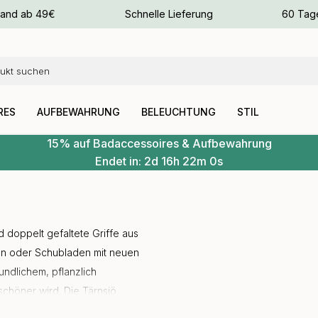
sand ab 49€
Schnelle Lieferung
60 Tag
arben
arben
RES
AUFBEWAHRUNG
BELEUCHTUNG
STIL
15% auf Badaccessoires & Aufbewahrung
Endet in:
2d
16h
21m
59s
 doppelt gefaltete Griffe aus
en oder Schubladen mit neuen
undlichem, pflanzlich
schöner wird. Die Tärnsjö
Methoden her – so wie es