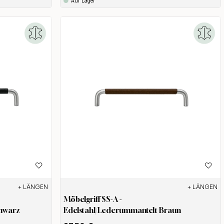
Auf Lager
+ LÄNGEN
+ LÄNGEN
Möbelgriff SS-A -
chwarz
Edelstahl/Lederummantelt Braun