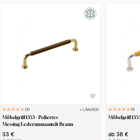
+ LÄNGEN
2
1
Möbelgriff 1353 - Poliertes
Möbelgriff 135
Messing/Lederummantelt Braun
33 €
ab 38 €