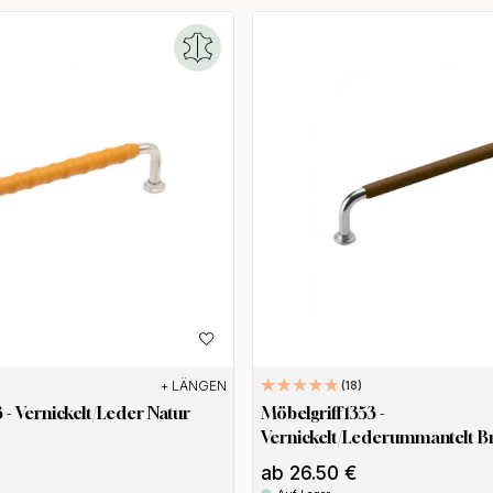
+ LÄNGEN
18
3 - Vernickelt/Leder Natur
Möbelgriff 1353 -
Vernickelt/Lederummantelt B
ab 26.50 €