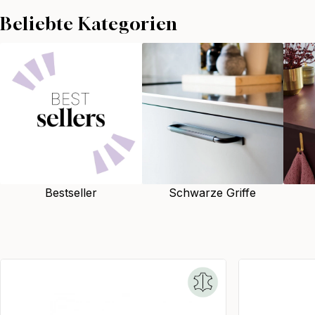
bereits unsere Vorfahren getan haben, da dies die besten Ergebniss
Beliebte Kategorien
Leder auf umweltfreundliche Weise ist zeitaufwendiger als herköm
was macht es, wenn der Gerbprozess länger dauert, wenn das Ziel h
Tärnsjö Gerberei fertigt einzigartige Leder von höchster Qualität, u
Leder eine natürliche Oberfläche besitzt, die würdevoll altert und 
Patina entwickelt.
Kombinieren Sie die Ledergriffe gerne mit unseren stilvollen
Leder
Zuhauses harmonisch abzurunden. Es ist kein Geheimnis, dass es of
sind, die den Stil Ihres Zuhauses prägen, nicht zuletzt Elemente wie
Schubladengriffe, Griffe für Kleiderschränke oder
Möbelgriffe
. Ne
Bestseller
Schwarze Griffe
wie ein kleines Detail erscheinen, bewirken jedoch einen spürbaren