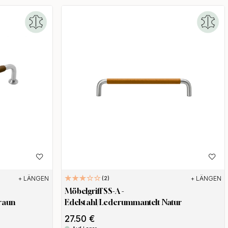
+ LÄNGEN
+ LÄNGEN
2
Möbelgriff SS-A -
raun
Edelstahl/Lederummantelt Natur
27.50 €