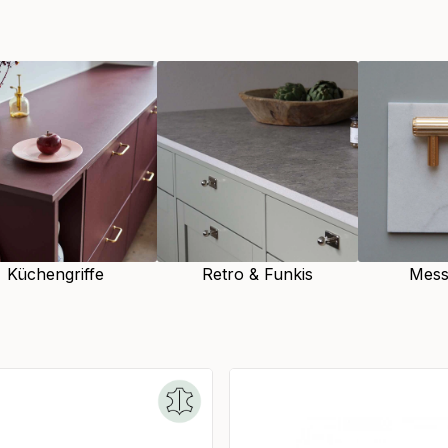
e liefert. Die Herstellung von
mliche Gerbverfahren. Doch
öchste Qualität ist? Die
m sicherzustellen, dass das
im Laufe der Zeit eine schöne
knöpfe
, um den Stil Ihres
t die durchdachten Details
 Küchengriffe,
ue
Griffe
für Schränke mögen
Küchengriffe
Retro & Funkis
Messi
 Unterschied.