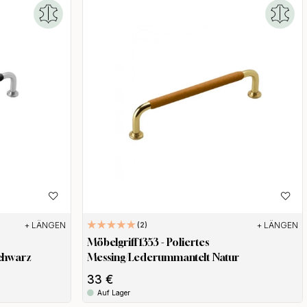
f den
ive
+ LÄNGEN
+ LÄNGEN
2
Möbelgriff 1353 - Poliertes
chwarz
Messing/Lederummantelt Natur
ls über
en. Der
33 €
n
Auf Lager