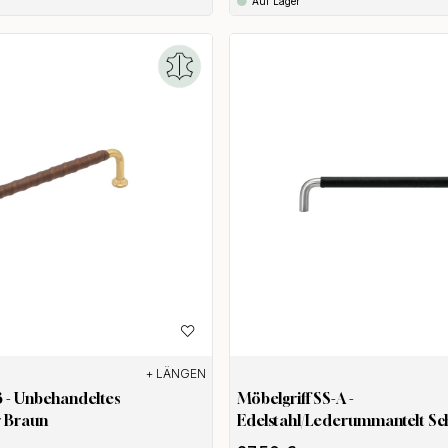
Auf Lager
+ LÄNGEN
3 - Unbehandeltes
Möbelgriff SS-A -
r Braun
Edelstahl/Lederummantelt S