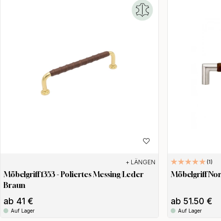
Meld
gün
+ LÄNGEN
1
Möbelgriff 1353 - Poliertes Messing/Leder
Möbelgriff Nor
Braun
*
Mit dei
Angebote
ab 41 €
ab 51.50 €
Rabatt gi
Rabattco
Auf Lager
Auf Lager