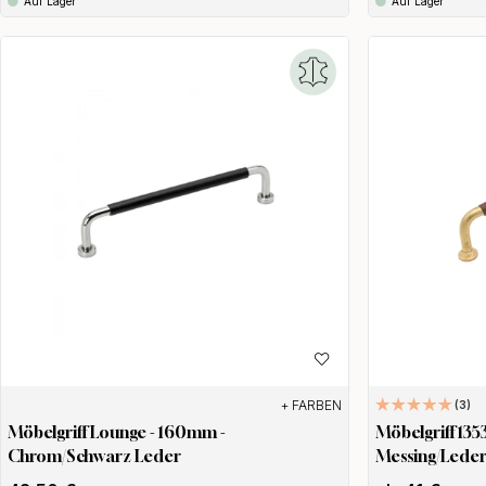
Auf Lager
Auf Lager
+ FARBEN
3
Möbelgriff Lounge - 160mm -
Möbelgriff 135
Chrom/Schwarz Leder
Messing/Lede