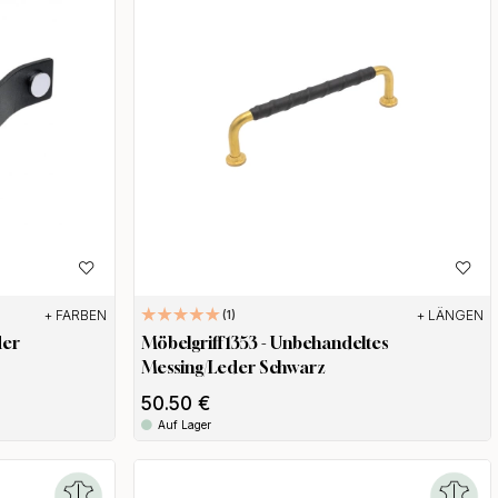
+ FARBEN
+ LÄNGEN
1
der
Möbelgriff 1353 - Unbehandeltes
Messing/Leder Schwarz
50.50 €
Auf Lager