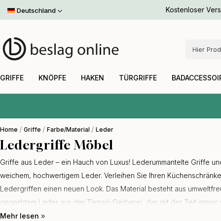
Leder
Toniton x Beslag Design
Antik
Kostenloser Ver
Handtuchhalter
Möbelbeine
Deutschland
Weiß
Einlassgriffe
Leder
Badezimmer Set
Hausnummern
Weitere F
Schrauben & Zubehör
Bronze
Weitere F
ALLES INNERHALB
ALLES INNERHALB
ALLES INNERHALB
ALLES INNERHALB
ALLES INNERHALB
ALLES INNERHALB
ALLES INNERHALB
ALLES INNERHALB
GRIFFE
KNÖPFE
HAKEN
TÜRGRIFFE
BADACCESSOIRES
AUFBEWAHRUNG
BELEUCHTUNG
STIL
GRIFFE
KNÖPFE
HAKEN
TÜRGRIFFE
BADACCESSOI
Home
Griffe
Farbe/Material
Leder
Ledergriffe Möbel
Griffe aus Leder – ein Hauch von Luxus! Lederummantelte Griffe und
weichem, hochwertigem Leder. Verleihen Sie Ihren Küchenschränk
Ledergriffen einen neuen Look. Das Material besteht aus umweltfre
gegerbtem Leder aus der Tärnsjö Gerberei, das mit der Zeit immer 
Gerberei stellt ihre Gerbsäure aus Eichenrinde nach traditionellen 
Mehr lesen