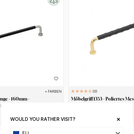
+ FARBEN
2
unge - 160mm -
Möbelgriff 1353 - Poliertes Me
warz Leder
Leder
50.50 €
WOULD YOU RATHER VISIT?
Auf Lager
EU