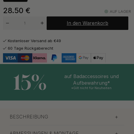
33 €
Poliertes Messing/Natur Leder
Auf Lager
28.50
€
AUF LAGER
33 €
Poliertes Messing/Schwarz Leder
In den Warenkorb
Auf Lager
ab 26.50 €
Vernickelt/Braun Leder
Kostenloser Versand ab €49
Auf Lager
60 Tage Rückgaberecht
ab 26.50 €
Vernickelt/Schwarz Leder
Auf Lager
15%
auf Badaccessoires und
Aufbewahrung*
*Gilt nicht für Neuheiten
BESCHREIBUNG
ABMESSUNGEN & MONTAGE