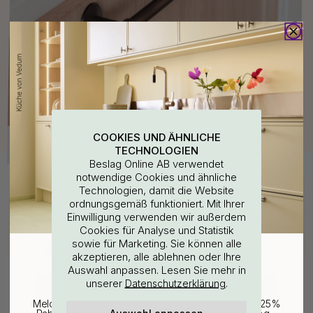
COOKIES UND ÄHNLICHE
TECHNOLOGIEN
Beslag Online AB verwendet
notwendige Cookies und ähnliche
Kaufen Sie zusammen mit
Technologien, damit die Website
ordnungsgemäß funktioniert. Mit Ihrer
WOULD YOU RATHER VISIT?
Einwilligung verwenden wir außerdem
Cookies für Analyse und Statistik
sowie für Marketing. Sie können alle
EU
25% Rabatt auf deinen
akzeptieren, alle ablehnen oder Ihre
Auswahl anpassen. Lesen Sie mehr in
günstigsten Artikel
unserer
.
Datenschutzerklärung
CHANGE COUNTRY
Melde dich für unseren Newsletter an und erhalte 25%