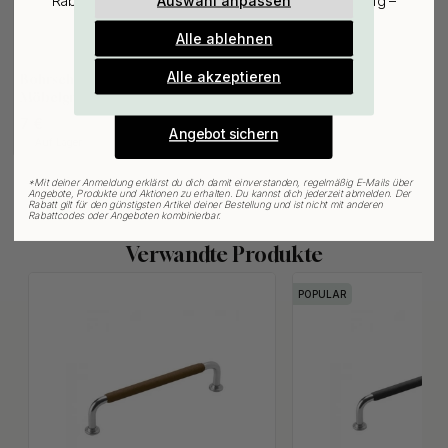
Auswahl anpassen
Rabatt auf den günstigsten Artikel deiner Bestellung –
plus Inspiration und exklusive Angebote.
Alle ablehnen
Gültig bis zum 31. August
127
E-mail
Alle akzeptieren
Bohrschablone für
Möbelgriffe & Möbelknöpfe
7 €
Angebot sichern
Auf Lager
*
Mit deiner Anmeldung erklärst du dich damit einverstanden, regelmäßig E-Mails über
Angebote, Produkte und Aktionen zu erhalten. Du kannst dich jederzeit abmelden. Der
Rabatt gilt für den günstigsten Artikel deiner Bestellung und ist nicht mit anderen
Rabattcodes oder Angeboten kombinierbar.
Verwandte Produkte
POPULAR