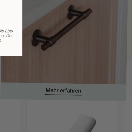
ls über
en. Der
n