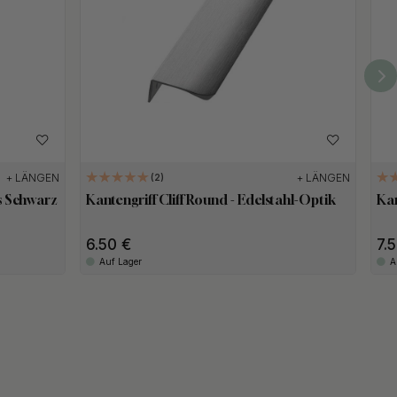
+ LÄNGEN
+ LÄNGEN
2
s Schwarz
Kantengriff Cliff Round - Edelstahl-Optik
Kan
6.50
7.
Auf Lager
A