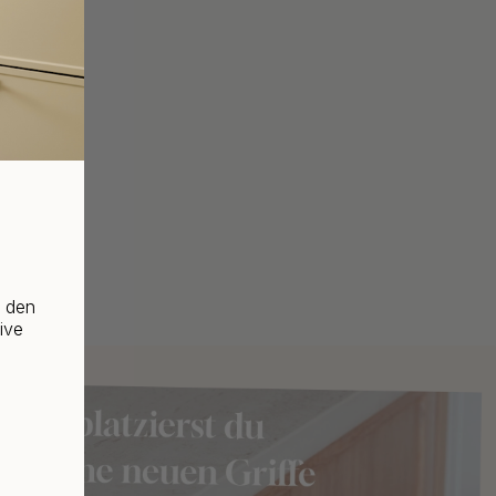
f den
ive