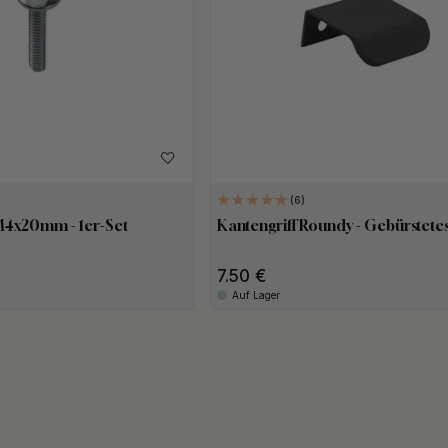
6
M4x20mm - 1er-Set
Kantengriff Roundy - Gebürstete
7.50
Auf Lager