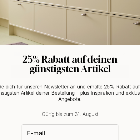
WOULD YOU RATHER VISIT?
EU
25% Rabatt auf deinen
günstigsten Artikel
CHANGE COUNTRY
e dich für unseren Newsletter an und erhalte 25% Rabatt au
stigsten Artikel deiner Bestellung – plus Inspiration und exklus
Angebote.
Gültig bis zum 31. August
E-mail