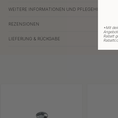
WEITERE INFORMATIONEN UND PFLEGEHINWEISE
REZENSIONEN
*
Mit dei
Angebote
Rabatt gi
LIEFERUNG & RÜCKGABE
Rabattco