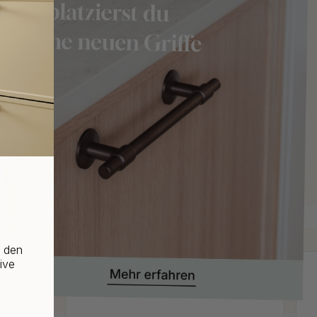
f den
ive