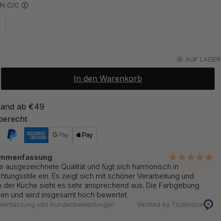
N C/C
9.50 €
s Kupfer
Auf Lager
ab 9.50 €
es Chrom
Auf Lager
AUF LAGER
In den Warenkorb
ab 9.20 €
ter Edelstahl
Auf Lager
sand ab €49
berecht
ab 9.50 €
s Messing
Auf Lager
ammenfassung
e ausgezeichnete Qualität und fügt sich harmonisch in
ab 9.50 €
es Unbehandeltes Messing
htungsstile ein. Es zeigt sich mit schöner Verarbeitung und
Auf Lager
n der Küche sieht es sehr ansprechend aus. Die Farbgebung
ngen und wird insgesamt hoch bewertet.
mmenfassung von Kundenbewertungen
Verified by Trustvoice
ab 9.50 €
z
Auf Lager