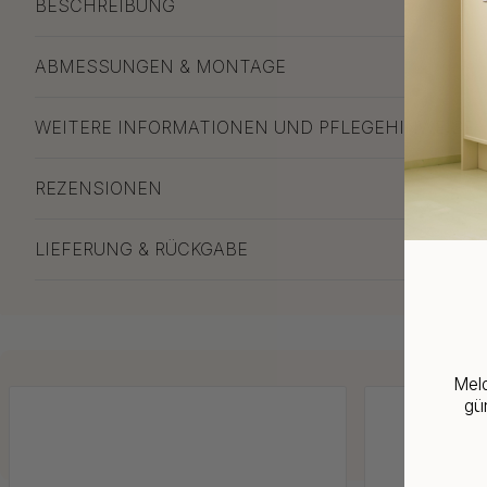
BESCHREIBUNG
ABMESSUNGEN & MONTAGE
WEITERE INFORMATIONEN UND PFLEGEHINWEISE
REZENSIONEN
LIEFERUNG & RÜCKGABE
Meld
gün