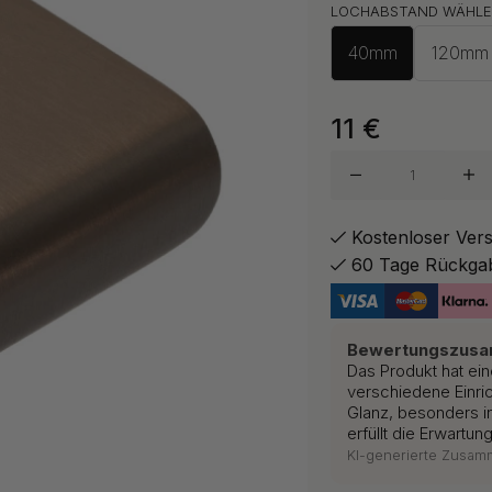
LOCHABSTAND WÄHLE
Polierte
40mm
120mm
Poliert
11
€
Gebürste
Kostenloser Ver
60 Tage Rückga
Polierte
Bewertungszus
Das Produkt hat ein
Poliert
verschiedene Einric
Glanz, besonders i
erfüllt die Erwartu
KI-generierte Zusa
Schwar