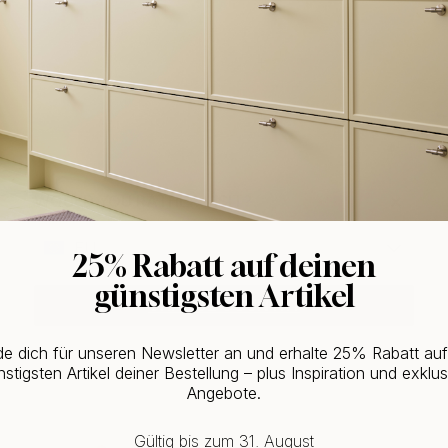
WOULD YOU RATHER VISIT?
EU
25% Rabatt auf deinen
günstigsten Artikel
CHANGE COUNTRY
Kaufen Sie zusammen mit
e dich für unseren Newsletter an und erhalte 25% Rabatt au
stigsten Artikel deiner Bestellung – plus Inspiration und exklus
Angebote.
Gültig bis zum 31. August