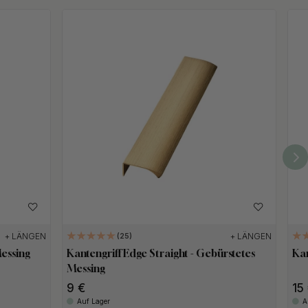
+ LÄNGEN
+ LÄNGEN
25
Messing
Kantengriff Edge Straight - Gebürstetes
Kan
Messing
9
15
Auf Lager
A