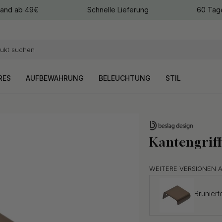
sand ab 49€
Schnelle Lieferung
60 Tag
arben
arben
RES
AUFBEWAHRUNG
BELEUCHTUNG
STIL
Kantengriff
WEITERE VERSIONEN 
Brünier