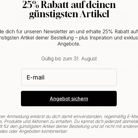
25% Rabatt auf deinen
POPULAR
günstigsten Artikel
CHANGE COUNTRY
e dich für unseren Newsletter an und erhalte 25% Rabatt au
stigsten Artikel deiner Bestellung – plus Inspiration und exklus
Angebote.
Gültig bis zum 31. August
E-mail
Angebot sichern
+ FARBEN
24
rm - Edelstahl-Optik
WC-Schloss Classic - Chrom
ner Anmeldung erklärst du dich damit einverstanden, regelmäßig E-Mai
, Produkte und Aktionen zu erhalten. Du kannst dich jederzeit abmeld
15 €
lt für den günstigsten Artikel deiner Bestellung und ist nicht mit andere
des oder Angeboten kombinierbar.
Kommt bald auf Lager