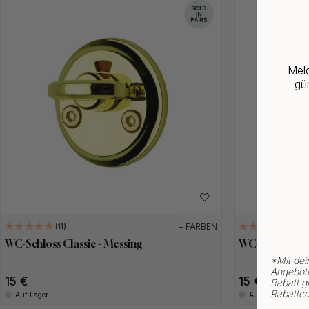
Meld
gün
+ FARBEN
11
14
WC-Schloss Classic - Messing
WC-Schloss Fo
*
Mit dei
Angebote
15 €
15 €
Rabatt gi
Rabattco
Auf Lager
Auf Lager