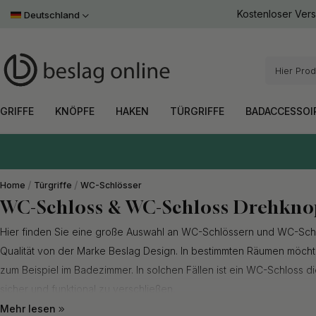
Leder
Toniton x Beslag Design
Antik
Kostenloser Ver
Handtuchhalter
Möbelbeine
Deutschland
Weiß
Einlassgriffe
Leder
Badezimmer Set
Hausnummern
Weitere F
Schrauben & Zubehör
Bronze
Weitere F
ALLES INNERHALB
ALLES INNERHALB
ALLES INNERHALB
ALLES INNERHALB
ALLES INNERHALB
ALLES INNERHALB
ALLES INNERHALB
ALLES INNERHALB
GRIFFE
KNÖPFE
HAKEN
TÜRGRIFFE
BADACCESSOIRES
AUFBEWAHRUNG
BELEUCHTUNG
STIL
GRIFFE
KNÖPFE
HAKEN
TÜRGRIFFE
BADACCESSOI
Home
Türgriffe
WC-Schlösser
WC-Schloss & WC-Schloss Drehkno
Hier finden Sie eine große Auswahl an WC-Schlössern und WC-Sch
Qualität von der Marke Beslag Design. In bestimmten Räumen möcht
zum Beispiel im Badezimmer. In solchen Fällen ist ein WC-Schloss d
sicher und funktional zu verschließen.
Mehr lesen
In unserem Sortiment finden Sie WC-Schlösser und WC-Schloss Dre