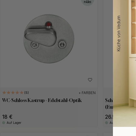
+ FARBEN
5
WC-Schloss Kastrup - Edelstahl-Optik
Schlüsselschil
(Europäischer
18 €
26.50 €
Auf Lager
Auf Lager