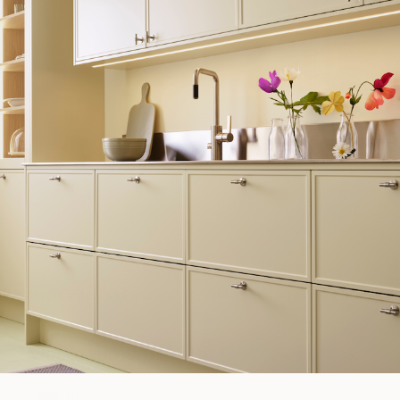
+ FARBEN
3
d R-E - Gebürstetes Messing
WC-Schloss Form - Chrom
 Standard)
15 €
WOULD YOU RATHER VISIT?
Auf Lager
EU