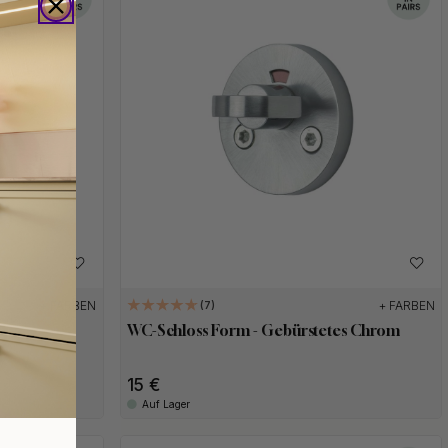
+ FARBEN
+ FARBEN
7
WC-Schloss Form - Gebürstetes Chrom
15 €
Auf Lager