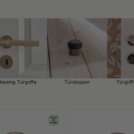
armonisches und einheitliches
loss Drehknöpfen und
chkeiten, das Erscheinungsbild
e WC-Schlösser und WC-
richtung bei und sorgen für
essing Türgriffe
Türstopper
Türgrif