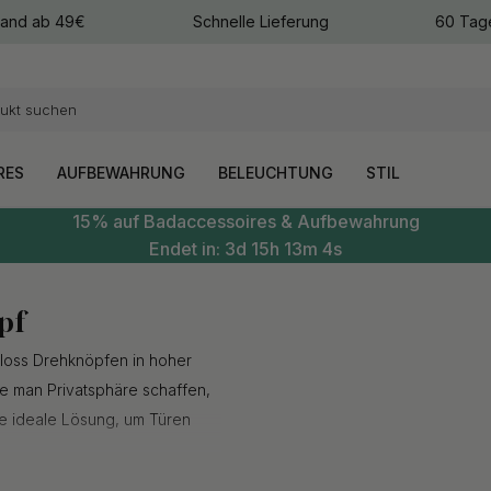
sand ab 49€
Schnelle Lieferung
60 Tag
arben
arben
RES
AUFBEWAHRUNG
BELEUCHTUNG
STIL
15% auf Badaccessoires & Aufbewahrung
Endet in:
3d
15h
13m
3s
pf
loss Drehknöpfen in hoher
e man Privatsphäre schaffen,
ie ideale Lösung, um Türen
hknöpfe, die perfekt auf