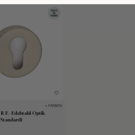
+ FARBEN
 R-E - Edelstahl-Optik
 Standard)