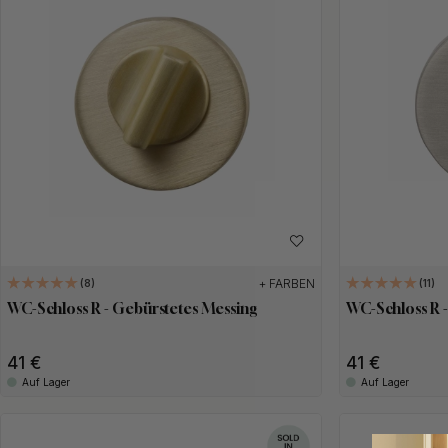
+ FARBEN
8
11
WC-Schloss R - Gebürstetes Messing
WC-Schloss R -
41 €
41 €
Auf Lager
Auf Lager