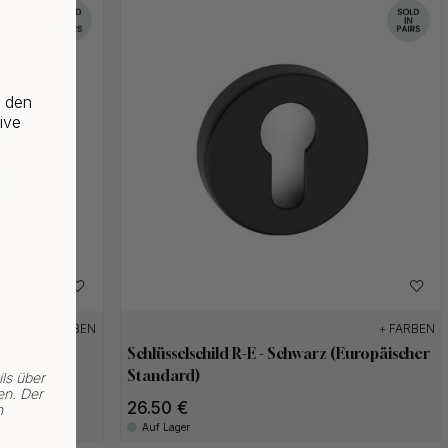
f den
ive
+ FARBEN
+ FARBEN
Schlüsselschild R-E - Schwarz (Europäischer
Standard)
ls über
en. Der
26.50 €
n
Auf Lager