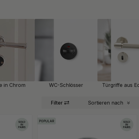
fe in Chrom
WC-Schlösser
Türgriffe aus Ed
Filter
Sortieren nach
POPULAR