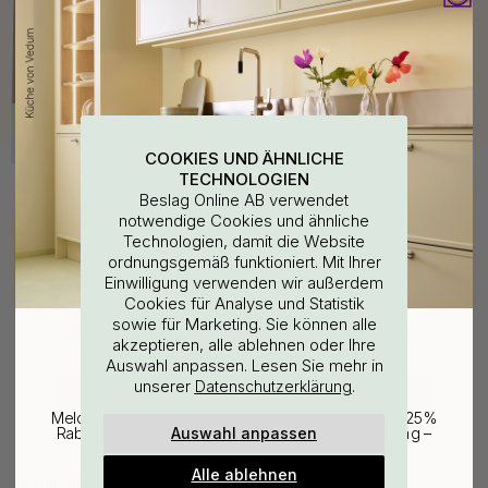
COOKIES UND ÄHNLICHE
TECHNOLOGIEN
Kaufen Sie zusammen mit
Beslag Online AB verwendet
notwendige Cookies und ähnliche
Technologien, damit die Website
ordnungsgemäß funktioniert. Mit Ihrer
WOULD YOU RATHER VISIT?
Einwilligung verwenden wir außerdem
Cookies für Analyse und Statistik
sowie für Marketing. Sie können alle
EU
25% Rabatt auf deinen
akzeptieren, alle ablehnen oder Ihre
Auswahl anpassen. Lesen Sie mehr in
günstigsten Artikel
unserer
.
Datenschutzerklärung
CHANGE COUNTRY
Melde dich für unseren Newsletter an und erhalte 25%
Auswahl anpassen
Rabatt auf den günstigsten Artikel deiner Bestellung –
plus Inspiration und exklusive Angebote.
22
Alle ablehnen
Griffpuffer - Schwarz 3 Stk.
Gültig bis zum 31. August