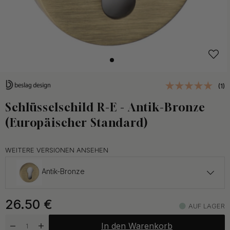
(1)
Schlüsselschild R-E - Antik-Bronze
(Europäischer Standard)
WEITERE VERSIONEN ANSEHEN
Antik-Bronze
26.50 €
26.50
€
AUF LAGER
Auf Lager
In den Warenkorb