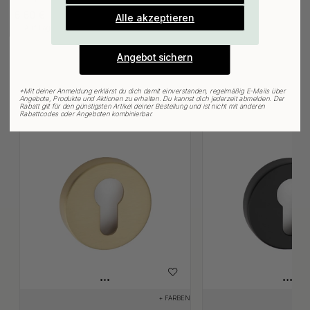
E-mail
6.60 €
Alle akzeptieren
Auf Lager
Angebot sichern
*
Mit deiner Anmeldung erklärst du dich damit einverstanden, regelmäßig E-Mails über
Angebote, Produkte und Aktionen zu erhalten. Du kannst dich jederzeit abmelden. Der
Verwandte Produkte
Rabatt gilt für den günstigsten Artikel deiner Bestellung und ist nicht mit anderen
Rabattcodes oder Angeboten kombinierbar.
+ FARBEN