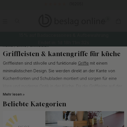
Kostenloser Versan
205)
0
.
.
.
.
15% auf Badaccessoires & Aufbewahrung
Endet in:
1d
18h
11m
31s
Home
Griffe
Griffleisten
Griffleisten & kantengriffe für küche
Griffleisten sind stilvolle und funktionale
Griffe
mit einem
minimalistischen Design. Sie werden direkt an der Kante von
Küchenfronten und Schubladen montiert und sorgen für eine
klare und moderne Optik in der Küche. Da die Griffleiste auf der
Rückseite der Front befestigt wird, sind keine durchgehenden
Mehr lesen
Bohrlöcher erforderlich. Das ermöglicht eine einfache Montage
Beliebte Kategorien
und ein sauberes Erscheinungsbild.
In unserem Sortiment finden Sie eine große Auswahl an