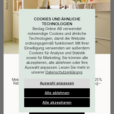
+ LÄNGEN
+ LÄNGEN
30
1
Kantengriff Edge Straight -
Kantengriff Volet - Edelstahl-
Antik-Bronze
Optik
COOKIES UND ÄHNLICHE
ab 10 €
ab 12 €
TECHNOLOGIEN
Auf Lager
Auf Lager
Beslag Online AB verwendet
notwendige Cookies und ähnliche
POPULAR
Technologien, damit die Website
ordnungsgemäß funktioniert. Mit Ihrer
WOULD YOU RATHER VISIT?
Einwilligung verwenden wir außerdem
Cookies für Analyse und Statistik
sowie für Marketing. Sie können alle
EU
25% Rabatt auf deinen
akzeptieren, alle ablehnen oder Ihre
Auswahl anpassen. Lesen Sie mehr in
günstigsten Artikel
unserer
.
Datenschutzerklärung
CHANGE COUNTRY
Melde dich für unseren Newsletter an und erhalte 25%
Auswahl anpassen
Rabatt auf den günstigsten Artikel deiner Bestellung –
plus Inspiration und exklusive Angebote.
+ LÄNGEN
+ LÄNGEN
38
3
Alle ablehnen
Möbelgriff Slim 4025 -
Kantengriff Vann - Edelstahl-
Gültig bis zum 31. August
Schwarz
Optik
E-mail
Alle akzeptieren
ab 6.50 €
15 €
Auf Lager
Auf Lager