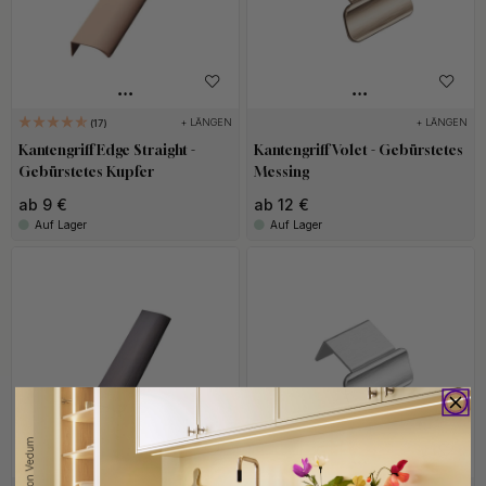
+ LÄNGEN
+ LÄNGEN
17
Kantengriff Edge Straight -
Kantengriff Volet - Gebürstetes
Gebürstetes Kupfer
Messing
ab 9 €
ab 12 €
Auf Lager
Auf Lager