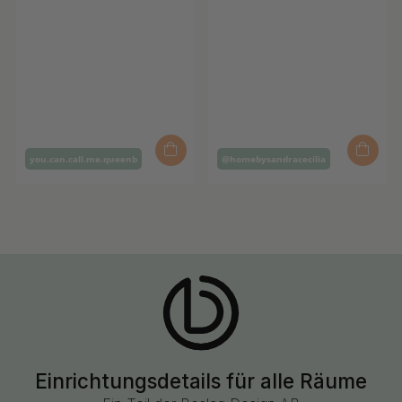
Inlägg
Inlägg
you.can.call.me.queenb
@homebysandracecilia
publicerat
publicerat
av
av
Einrichtungsdetails für alle Räume