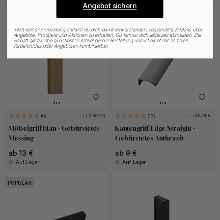
Angebot sichern
*
Mit deiner Anmeldung erklärst du dich damit einverstanden, regelmäßig E-Mails über
Angebote, Produkte und Aktionen zu erhalten. Du kannst dich jederzeit abmelden. Der
Rabatt gilt für den günstigsten Artikel deiner Bestellung und ist nicht mit anderen
Rabattcodes oder Angeboten kombinierbar.
+ LÄNGEN
+ LÄNGEN
5
12
Möbelgriff Elan - Gebürstetes
Kantengriff Edge Straight -
Messing
Gebürstetes Anthrazit
ab 13 €
ab 9 €
Auf Lager
Auf Lager
POPULAR