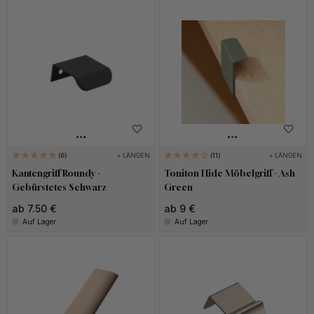
+ LÄNGEN
+ LÄNGEN
6
11
Kantengriff Roundy -
Toniton Hide Möbelgriff - Ash
Gebürstetes Schwarz
Green
ab 7.50 €
ab 9 €
Auf Lager
Auf Lager