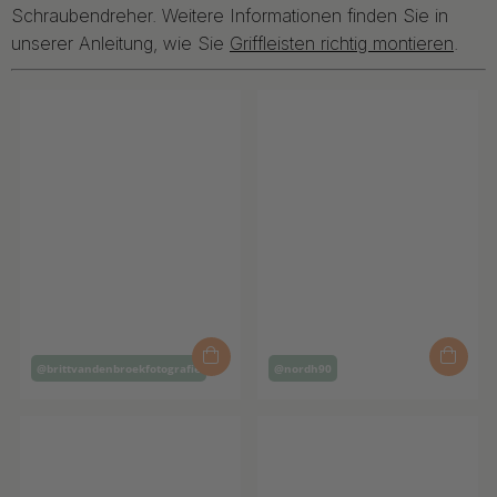
Schraubendreher. Weitere Informationen finden Sie in
unserer Anleitung, wie Sie
Griffleisten richtig montieren
.
Inlägg
Inlägg
@brittvandenbroekfotografie
@nordh90
publicerat
publicerat
av
av