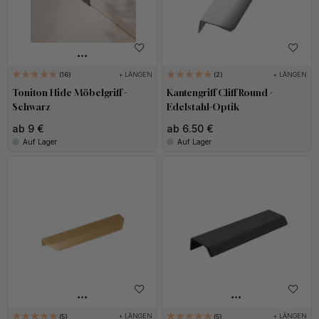
+ LÄNGEN
+ LÄNGEN
16
2
Toniton Hide Möbelgriff -
Kantengriff Cliff Round -
Schwarz
Edelstahl-Optik
ab 9 €
ab 6.50 €
Auf Lager
Auf Lager
+ LÄNGEN
+ LÄNGEN
5
5