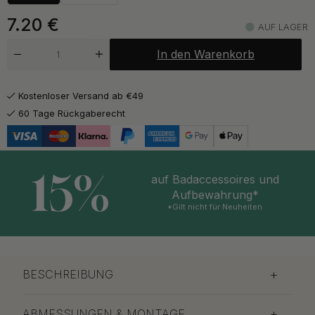
ab 6.50 €
Gebürstetes Messing
Auf Lager
7.20
€
AUF LAGER
ab 7.20 €
Gris Calcaire
In den Warenkorb
Auf Lager
ab 6.50 €
Mattschwarz
Kostenloser Versand ab €49
Auf Lager
60 Tage Rückgaberecht
ab 7.20 €
Salbeigrün
Auf Lager
15%
ab 7.20 €
auf Badaccessoires und
Sturmblau
Auf Lager
Aufbewahrung*
*Gilt nicht für Neuheiten
BESCHREIBUNG
ABMESSUNGEN & MONTAGE