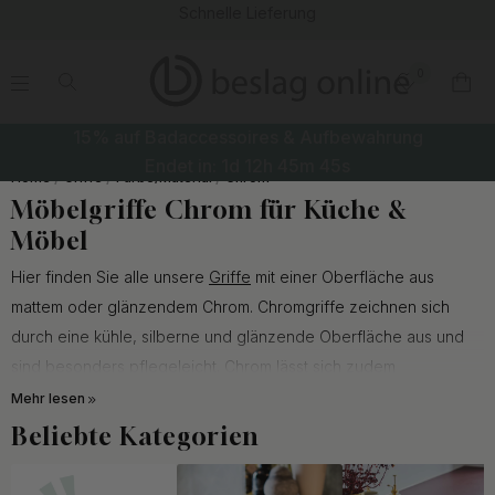
Schnelle Lieferung
0
.
.
.
.
15% auf Badaccessoires & Aufbewahrung
Endet in:
1d
12h
45m
44s
Home
Griffe
Farbe/Material
Chrom
Möbelgriffe Chrom für Küche &
Möbel
Hier finden Sie alle unsere
Griffe
mit einer Oberfläche aus
mattem oder glänzendem Chrom. Chromgriffe zeichnen sich
durch eine kühle, silberne und glänzende Oberfläche aus und
sind besonders pflegeleicht. Chrom lässt sich zudem
hervorragend mit Küchengeräten kombinieren und passt ideal
Mehr lesen
zu modernen Küchen.
Beliebte Kategorien
In unserem breiten Sortiment finden Sie verchromte Griffe mit