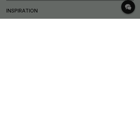
INSPIRATION
HÄUFIGE FRAGEN
Lieferung
Was sind Lochabstand?
Bestehende Bestellung ändern
Rücksendungen & Reklamationen
Bedingungen für kostenlosen Versand
Bestellung stornieren
Kundenservice