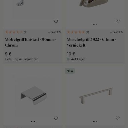
+ FARBEN
+ FARBEN
3
7
Möbelgriff Knistad - 96mm -
Muschelgriff 3922 - 64mm -
Chrom
Vernickelt
9 €
10 €
Lieferung im September
Auf Lager