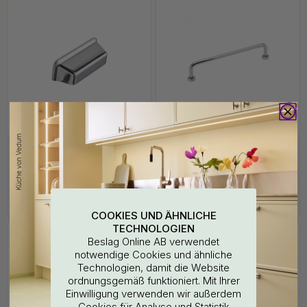
+ FARBEN
+ FARBEN
5
Muschelgriff Equester - 64mm
Möbelgriff Lounge - 160mm -
- Vernickelt
Chrom
10.80 €
18 €
Auf Lager
Auf Lager
COOKIES UND ÄHNLICHE
TECHNOLOGIEN
Beslag Online AB verwendet
notwendige Cookies und ähnliche
Technologien, damit die Website
ordnungsgemäß funktioniert. Mit Ihrer
WOULD YOU RATHER VISIT?
Einwilligung verwenden wir außerdem
Cookies für Analyse und Statistik