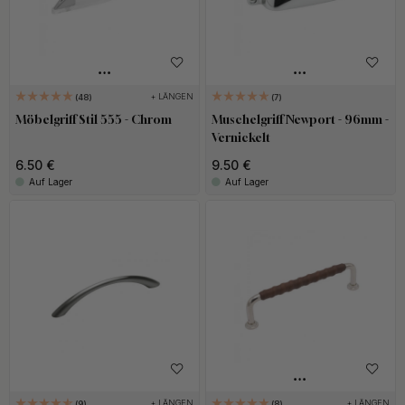
+ LÄNGEN
48
7
Möbelgriff Stil 555 - Chrom
Muschelgriff Newport - 96mm -
Vernickelt
6.50 €
9.50 €
Auf Lager
Auf Lager
+ LÄNGEN
+ LÄNGEN
9
8