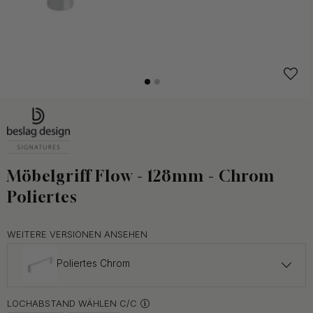
Möbelgriff Flow - 128mm - Chrom
Poliertes
WEITERE VERSIONEN ANSEHEN
Poliertes Chrom
ab 37.40 €
LOCHABSTAND WÄHLEN C/C
Brünierte Messing
Auf Lager