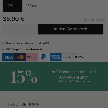
128mm
160mm
ab 37.40 €
Gebürstetes Nickel
Auf Lager
35.90
€
AUF LAGER
ab 37.40 €
Mattschwarz
In den Warenkorb
Auf Lager
Kostenloser Versand ab €49
60 Tage Rückgaberecht
15%
auf Badaccessoires und
Aufbewahrung*
*Gilt nicht für Neuheiten
BESCHREIBUNG