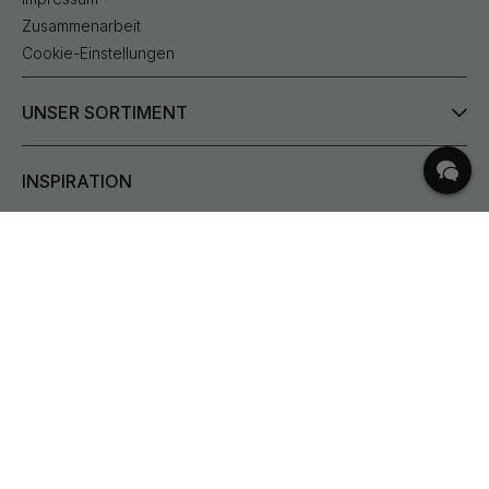
Zusammenarbeit
Cookie-Einstellungen
UNSER SORTIMENT
INSPIRATION
HÄUFIGE FRAGEN
Lieferung
Was sind Lochabstand?
Bestehende Bestellung ändern
Rücksendungen & Reklamationen
Bedingungen für kostenlosen Versand