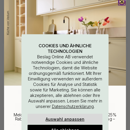
+ FARBEN
+ FARBEN
1
3
Türstopper Arpa Wand -
Türgriff Tavira - Schwarz
Gebürstetes Schwarz
39.50 €
ab 128.50 €
Auf Lager
Auf Lager
COOKIES UND ÄHNLICHE
TECHNOLOGIEN
Beslag Online AB verwendet
notwendige Cookies und ähnliche
Technologien, damit die Website
ordnungsgemäß funktioniert. Mit Ihrer
WOULD YOU RATHER VISIT?
Einwilligung verwenden wir außerdem
Cookies für Analyse und Statistik
sowie für Marketing. Sie können alle
EU
25% Rabatt auf deinen
akzeptieren, alle ablehnen oder Ihre
Auswahl anpassen. Lesen Sie mehr in
günstigsten Artikel
unserer
.
Datenschutzerklärung
CHANGE COUNTRY
+ FARBEN
1
Melde dich für unseren Newsletter an und erhalte 25%
Türstopper Arpa Golv -
Türgriff Riff Plain -
Auswahl anpassen
Rabatt auf den günstigsten Artikel deiner Bestellung –
plus Inspiration und exklusive Angebote.
Gebürstetes Schwarz
Mattschwarz
Alle ablehnen