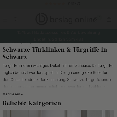
(16177)
0
.
.
.
.
15% auf Badaccessoires & Aufbewahrung
Endet in:
2d
12h
55m
48s
Home
Türgriffe
Farbe/Material
Schwarz
Schwarze Türklinken & Türgriffe in
Schwarz
Türgriffe sind ein wichtiges Detail in Ihrem Zuhause. Da
Türgriffe
täglich benutzt werden, spielt ihr Design eine große Rolle für
den Gesamteindruck der Einrichtung. Schwarze Türgriffe sind in
den letzten Jahren immer beliebter geworden und zählen zu
den aktuellen Einrichtungstrends. Unsere schwarzen Türgriffe
Mehr lesen
sind sowohl in klassischem als auch in modernem Design
Beliebte Kategorien
erhältlich.