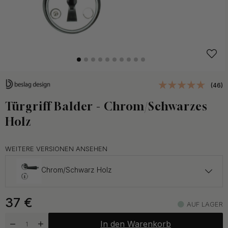
(46)
Türgriff Balder - Chrom/Schwarzes
Holz
WEITERE VERSIONEN ANSEHEN
Chrom/Schwarz Holz
37 €
37
€
Messing/Schwarz Holz
AUF LAGER
Auf Lager
In den Warenkorb