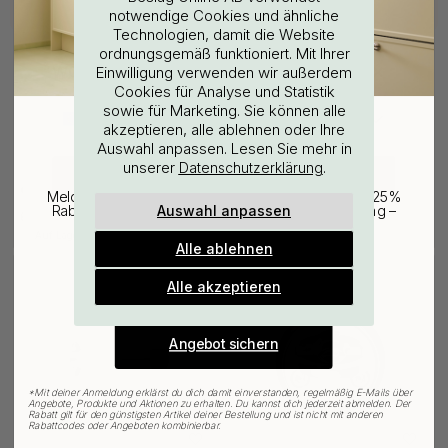
notwendige Cookies und ähnliche
Technologien, damit die Website
ordnungsgemäß funktioniert. Mit Ihrer
WOULD YOU RATHER VISIT?
Einwilligung verwenden wir außerdem
Cookies für Analyse und Statistik
sowie für Marketing. Sie können alle
EU
25% Rabatt auf deinen
akzeptieren, alle ablehnen oder Ihre
Auswahl anpassen. Lesen Sie mehr in
günstigsten Artikel
unserer
.
Datenschutzerklärung
4
22
CHANGE COUNTRY
Griffpuffer - Grau - 3er-Set
Griffpuffer - Schwarz 3 Stk.
Melde dich für unseren Newsletter an und erhalte 25%
Auswahl anpassen
Rabatt auf den günstigsten Artikel deiner Bestellung –
6.60 €
6.60 €
plus Inspiration und exklusive Angebote.
Auf Lager
Auf Lager
Alle ablehnen
Gültig bis zum 31. August
E-mail
POPULAR
Alle akzeptieren
Angebot sichern
*
Mit deiner Anmeldung erklärst du dich damit einverstanden, regelmäßig E-Mails über
Angebote, Produkte und Aktionen zu erhalten. Du kannst dich jederzeit abmelden. Der
Rabatt gilt für den günstigsten Artikel deiner Bestellung und ist nicht mit anderen
Rabattcodes oder Angeboten kombinierbar.