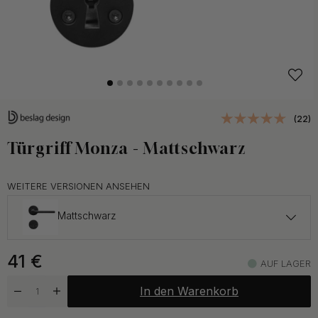
(22)
Türgriff Monza - Mattschwarz
WEITERE VERSIONEN ANSEHEN
Mattschwarz
41 €
41
€
AUF LAGER
Auf Lager
In den Warenkorb