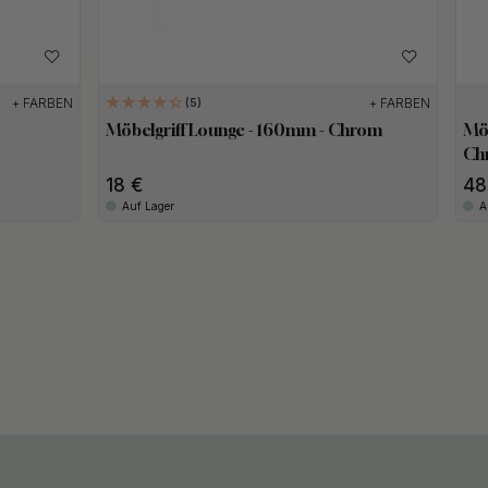
+ FARBEN
+ FARBEN
5
Möbelgriff Lounge - 160mm - Chrom
Möb
Ch
18
48
Auf Lager
A