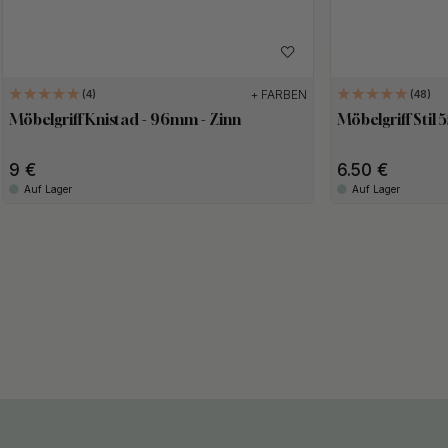
+ FARBEN
4
48
Möbelgriff Knistad - 96mm - Zinn
Möbelgriff Stil
9
6.50
Auf Lager
Auf Lager