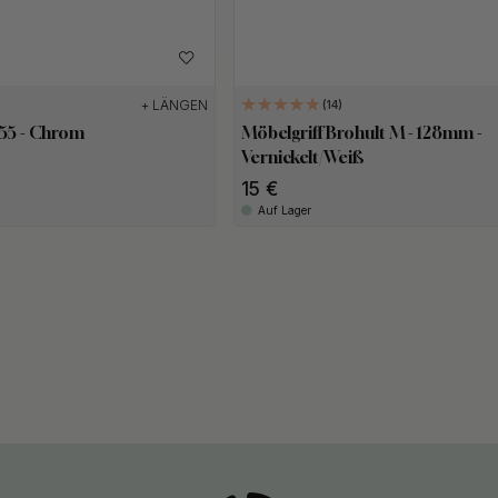
+ LÄNGEN
14
 555 - Chrom
Möbelgriff Brohult M - 128mm -
Vernickelt/Weiß
15
Auf Lager