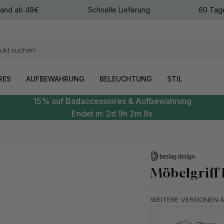
sand ab 49€
Schnelle Lieferung
60 Tag
arben
arben
RES
AUFBEWAHRUNG
BELEUCHTUNG
STIL
15% auf Badaccessoires & Aufbewahrung
Endet in:
2d
9h
2m
8s
Möbelgriff
WEITERE VERSIONEN 