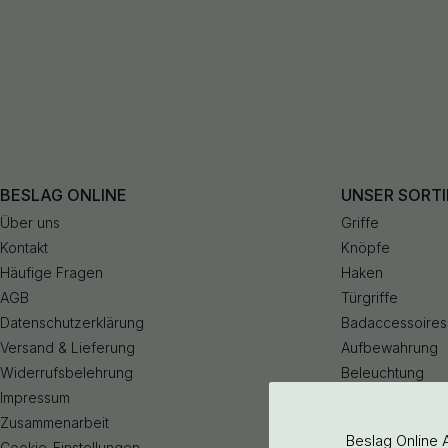
BESLAG ONLINE
UNSER SORT
Über uns
Griffe
Kontakt
Knöpfe
Häufige Fragen
Haken
AGB
Türgriffe
Datenschutzerklärung
Badaccessoires
Versand & Lieferung
Aufbewahrung
Widerrufsbelehrung
Beleuchtung
Impressum
Küchenarmatur
Zusammenarbeit
Outlet
Beslag Online 
Cookie-Einstellungen