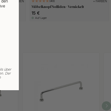
f den
+ FARBEN
+ FARBEN
43
ive
om
Möbelknopf Solliden - Vernickelt
15 €
Auf Lager
ls über
en. Der
n