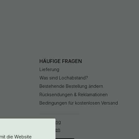
HÄUFIGE FRAGEN
Lieferung
Was sind Lochabstand?
Bestehende Bestellung ändern
Rücksendungen & Reklamationen
Bedingungen für kostenlosen Versand
Bestellung
stornieren
mit die Website