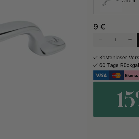
Chrom
9
€
Zinn
Kostenloser Ver
60 Tage Rückga
1