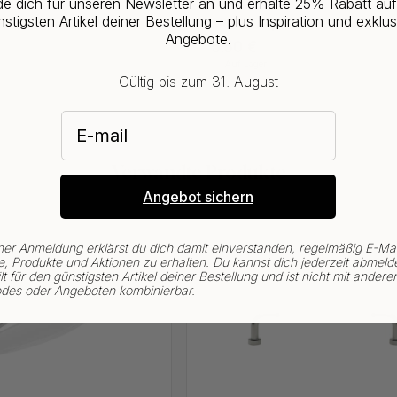
e dich für unseren Newsletter an und erhalte 25% Rabatt au
+ FARBEN
14
stigsten Artikel deiner Bestellung – plus Inspiration und exklus
078 - Chrom
Möbelknopf Lund - 25mm - Chr
Angebote.
5.50 €
Auf Lager
Gültig bis zum 31. August
E-mail
Verwandte Produkte
Angebot sichern
ner Anmeldung erklärst du dich damit einverstanden, regelmäßig E-Mai
, Produkte und Aktionen zu erhalten. Du kannst dich jederzeit abmeld
lt für den günstigsten Artikel deiner Bestellung und ist nicht mit andere
des oder Angeboten kombinierbar.