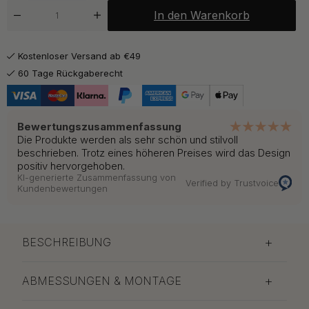
50.50 €
Poliertes Messing/Natur Leder
In den Warenkorb
Auf Lager
50.50 €
Poliertes Messing/Schwarz Leder
Kostenloser Versand ab €49
Auf Lager
60 Tage Rückgaberecht
ab 41 €
Unbehandeltes Messing/Braun Leder
Auf Lager
Bewertungszusammenfassung
ab 38 €
Die Produkte werden als sehr schön und stilvoll
Vernickelt/Natur Leder
Auf Lager
beschrieben. Trotz eines höheren Preises wird das Design
positiv hervorgehoben.
ab 38 €
KI-generierte Zusammenfassung von
Vernickelt/Schwarz Leder
Verified by Trustvoice
Kundenbewertungen
Auf Lager
BESCHREIBUNG
ABMESSUNGEN & MONTAGE