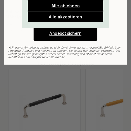
Alle ablehnen
127
Gültig bis zum 31. August
Bohrschablone für
E-mail
Alle akzeptieren
Möbelgriffe & Möbelknöpfe
7 €
Auf Lager
Angebot sichern
*
Mit deiner Anmeldung erklärst du dich damit einverstanden, regelmäßig E-Mails über
Angebote, Produkte und Aktionen zu erhalten. Du kannst dich jederzeit abmelden. Der
Rabatt gilt für den günstigsten Artikel deiner Bestellung und ist nicht mit anderen
Rabattcodes oder Angeboten kombinierbar.
Verwandte Produkte