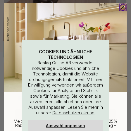
COOKIES UND ÄHNLICHE
TECHNOLOGIEN
Beslag Online AB verwendet
Kaufen Sie zusammen mit
notwendige Cookies und ähnliche
Technologien, damit die Website
ordnungsgemäß funktioniert. Mit Ihrer
WOULD YOU RATHER VISIT?
Einwilligung verwenden wir außerdem
Cookies für Analyse und Statistik
sowie für Marketing. Sie können alle
EU
25% Rabatt auf deinen
akzeptieren, alle ablehnen oder Ihre
Auswahl anpassen. Lesen Sie mehr in
günstigsten Artikel
unserer
.
Datenschutzerklärung
CHANGE COUNTRY
Melde dich für unseren Newsletter an und erhalte 25%
Auswahl anpassen
Rabatt auf den günstigsten Artikel deiner Bestellung –
plus Inspiration und exklusive Angebote.