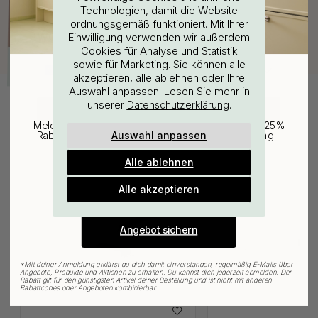
Technologien, damit die Website
ordnungsgemäß funktioniert. Mit Ihrer
WOULD YOU RATHER VISIT?
Einwilligung verwenden wir außerdem
Cookies für Analyse und Statistik
sowie für Marketing. Sie können alle
EU
25% Rabatt auf deinen
akzeptieren, alle ablehnen oder Ihre
Auswahl anpassen. Lesen Sie mehr in
günstigsten Artikel
unserer
.
Datenschutzerklärung
CHANGE COUNTRY
Melde dich für unseren Newsletter an und erhalte 25%
Auswahl anpassen
Rabatt auf den günstigsten Artikel deiner Bestellung –
Verwandte Produkte
plus Inspiration und exklusive Angebote.
Alle ablehnen
Gültig bis zum 31. August
E-mail
Alle akzeptieren
Angebot sichern
*
Mit deiner Anmeldung erklärst du dich damit einverstanden, regelmäßig E-Mails über
Angebote, Produkte und Aktionen zu erhalten. Du kannst dich jederzeit abmelden. Der
Rabatt gilt für den günstigsten Artikel deiner Bestellung und ist nicht mit anderen
Rabattcodes oder Angeboten kombinierbar.