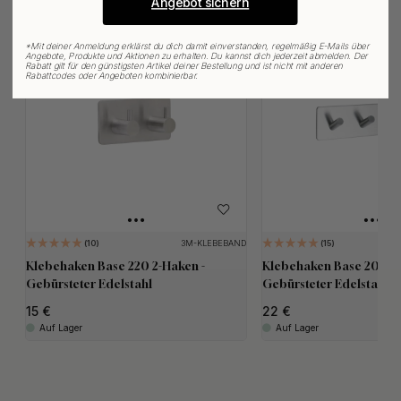
Angebot sichern
*
Mit deiner Anmeldung erklärst du dich damit einverstanden, regelmäßig E-Mails über
Angebote, Produkte und Aktionen zu erhalten. Du kannst dich jederzeit abmelden. Der
Rabatt gilt für den günstigsten Artikel deiner Bestellung und ist nicht mit anderen
Rabattcodes oder Angeboten kombinierbar.
3M-KLEBEBAND
10
15
Klebehaken Base 220 2-Haken -
Klebehaken Base 200 4
Gebürsteter Edelstahl
Gebürsteter Edelstahl
15
22
Auf Lager
Auf Lager