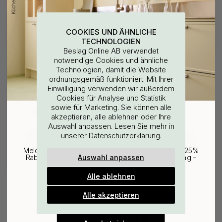
Kaufen Sie zusammen mit
COOKIES UND ÄHNLICHE
TECHNOLOGIEN
Beslag Online AB verwendet
notwendige Cookies und ähnliche
Technologien, damit die Website
ordnungsgemäß funktioniert. Mit Ihrer
WOULD YOU RATHER VISIT?
Einwilligung verwenden wir außerdem
Cookies für Analyse und Statistik
sowie für Marketing. Sie können alle
EU
25% Rabatt auf deinen
akzeptieren, alle ablehnen oder Ihre
114
Auswahl anpassen. Lesen Sie mehr in
günstigsten Artikel
3M
unserer
.
Datenschutzerklärung
CHANGE COUNTRY
Oberflächenreinigungstuch
Melde dich für unseren Newsletter an und erhalte 25%
3.60 €
Auswahl anpassen
Rabatt auf den günstigsten Artikel deiner Bestellung –
Auf Lager
plus Inspiration und exklusive Angebote.
Alle ablehnen
Gültig bis zum 31. August
E-mail
Alle akzeptieren
Verwandte Produkte