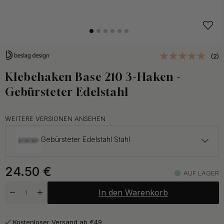
(2)
Klebehaken Base 210 3-Haken -
Gebürsteter Edelstahl
WEITERE VERSIONEN ANSEHEN
Gebürsteter Edelstahl Stahl
24.50 €
24.50
€
Chrom
AUF LAGER
Auf Lager
In den Warenkorb
24.50 €
Mattschwarz
Auf Lager
Kostenloser Versand ab €49