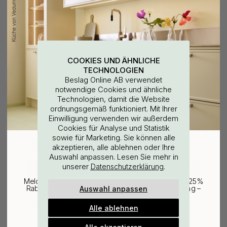
Fabric Freshener Five
Spülmittel Five Oceans -
Oceans - Roses & Milk 500ml
Amber & Wildflower 500ml
13.94 €
13.94 €
16.40 €
16.40 €
Auf Lager
Auf Lager
15
15
COOKIES UND ÄHNLICHE
TECHNOLOGIEN
Beslag Online AB verwendet
notwendige Cookies und ähnliche
Technologien, damit die Website
ordnungsgemäß funktioniert. Mit Ihrer
WOULD YOU RATHER VISIT?
Einwilligung verwenden wir außerdem
Cookies für Analyse und Statistik
sowie für Marketing. Sie können alle
EU
25% Rabatt auf deinen
akzeptieren, alle ablehnen oder Ihre
Auswahl anpassen. Lesen Sie mehr in
günstigsten Artikel
PASSEND FÜR BASE
unserer
.
Datenschutzerklärung
CHANGE COUNTRY
Fabric Freshener Five
Hand Lotion Meraki - Harvest
Melde dich für unseren Newsletter an und erhalte 25%
Oceans - Rain on
Moon 275ml
Auswahl anpassen
Rabatt auf den günstigsten Artikel deiner Bestellung –
Sandalwood 500ml
plus Inspiration und exklusive Angebote.
13.94 €
16.91 €
16.40 €
19.90 €
Alle ablehnen
Auf Lager
Auf Lager
Gültig bis zum 31. August
E-mail
Alle akzeptieren