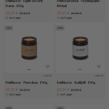
Duftkerze - Light of Early
Duftstäbchen - Gryningsljus -
Dawn - 150g
100ml
20.31 €
29.41 €
23.90 €
34.60 €
Auf Lager
Auf Lager
15
15
+ DÜFTE
+ DÜFTE
Duftkerze - Norrsken - 150g
Duftkerze - Kalfjäll - 150g
20.31 €
20.31 €
23.90 €
23.90 €
Auf Lager
Auf Lager
15
15