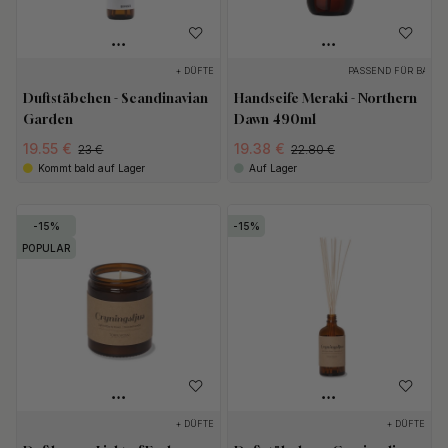
+ DÜFTE
PASSEND FÜR BASE
Duftstäbchen - Scandinavian
Handseife Meraki - Northern
Garden
Dawn 490ml
19.55 €
19.38 €
23 €
22.80 €
Kommt bald auf Lager
Auf Lager
15
15
POPULAR
+ DÜFTE
+ DÜFTE