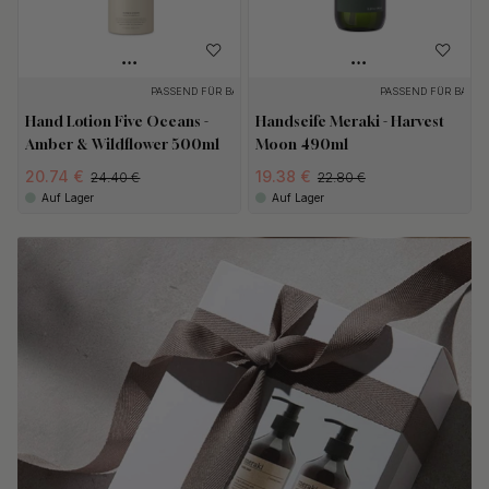
PASSEND FÜR BASE
PASSEND FÜR BASE
Hand Lotion Five Oceans -
Handseife Meraki - Harvest
Amber & Wildflower 500ml
Moon 490ml
20.74 €
19.38 €
24.40 €
22.80 €
Auf Lager
Auf Lager