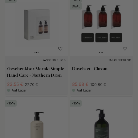
DEAL
PASSEND FÜR BASE
3M-KLEBEBAND
Geschenkbox Meraki Simple
Duschset - Chrom
Hand Care - Northern Dawn
23.55 €
85.68 €
27.70 €
100.80 €
Auf Lager
Auf Lager
15
15