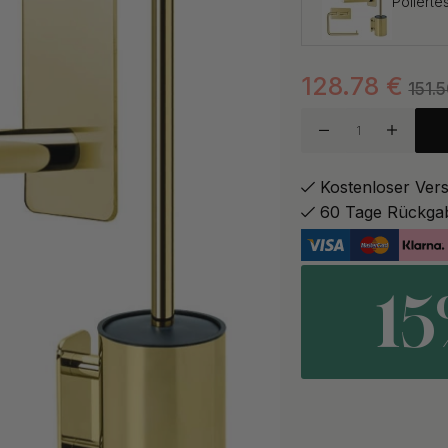
Polierte
128.78
€
Chrom
151.
Kostenloser Ver
60 Tage Rückga
Schwar
1