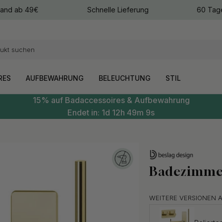
sand ab 49€
Schnelle Lieferung
60 Tag
arben
arben
RES
AUFBEWAHRUNG
BELEUCHTUNG
STIL
15% auf Badaccessoires & Aufbewahrung
Endet in:
1d
12h
49m
8s
Badezimmer 
WEITERE VERSIONEN 