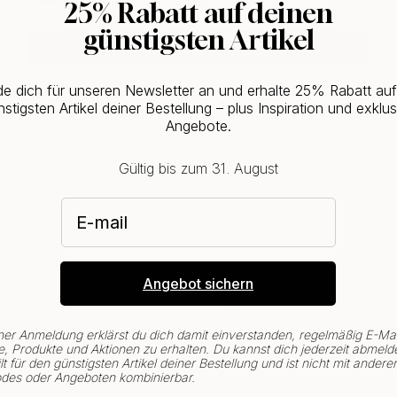
25% Rabatt auf deinen
günstigsten Artikel
CHANGE COUNTRY
e dich für unseren Newsletter an und erhalte 25% Rabatt au
stigsten Artikel deiner Bestellung – plus Inspiration und exklus
Angebote.
Gültig bis zum 31. August
E-mail
Angebot sichern
ner Anmeldung erklärst du dich damit einverstanden, regelmäßig E-Mai
, Produkte und Aktionen zu erhalten. Du kannst dich jederzeit abmeld
lt für den günstigsten Artikel deiner Bestellung und ist nicht mit andere
des oder Angeboten kombinierbar.