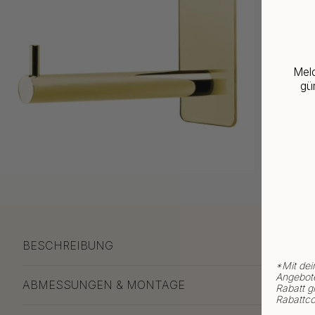
Meld
gün
BESCHREIBUNG
*
Mit dei
Angebote
ABMESSUNGEN & MONTAGE
Rabatt gi
Rabattco