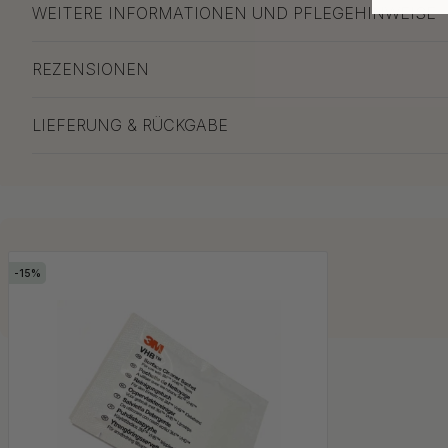
WEITERE INFORMATIONEN UND PFLEGEHINWEISE
REZENSIONEN
LIEFERUNG & RÜCKGABE
15