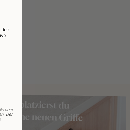
f den
ive
ls über
en. Der
n