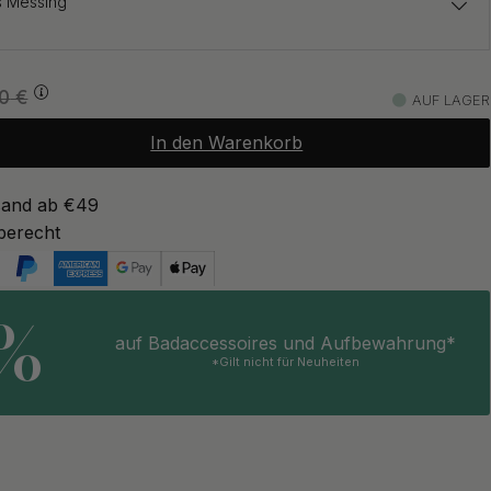
s Messing
108.21 €
127.30 €
50
€
AUF LAGER
Auf Lager
In den Warenkorb
108.21 €
127.30 €
Auf Lager
sand ab €49
berecht
105.83 €
124.50 €
z
Auf Lager
5%
auf Badaccessoires und Aufbewahrung*
*Gilt nicht für Neuheiten