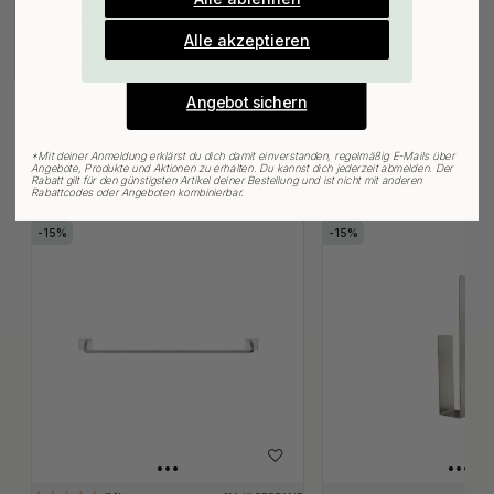
Gültig bis zum 31. August
Oberflächenreinigungstuch
E-mail
Alle akzeptieren
3.06 €
3.60 €
Auf Lager
Angebot sichern
*
Mit deiner Anmeldung erklärst du dich damit einverstanden, regelmäßig E-Mails über
Angebote, Produkte und Aktionen zu erhalten. Du kannst dich jederzeit abmelden. Der
Rabatt gilt für den günstigsten Artikel deiner Bestellung und ist nicht mit anderen
Verwandte Produkte
Rabattcodes oder Angeboten kombinierbar.
15
15