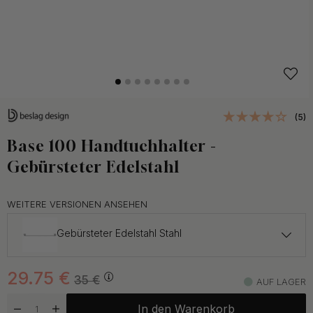
(5)
Base 100 Handtuchhalter -
Gebürsteter Edelstahl
WEITERE VERSIONEN ANSEHEN
Gebürsteter Edelstahl Stahl
29.75 €
35 €
29.75
€
Chrom
35
€
AUF LAGER
Auf Lager
In den Warenkorb