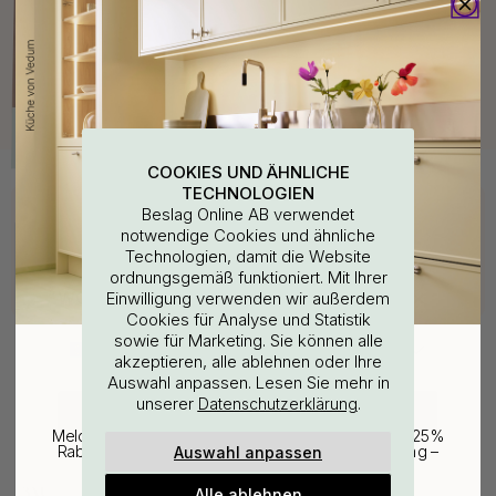
COOKIES UND ÄHNLICHE
TECHNOLOGIEN
Kaufen Sie zusammen mit
Beslag Online AB verwendet
notwendige Cookies und ähnliche
15
Technologien, damit die Website
ordnungsgemäß funktioniert. Mit Ihrer
WOULD YOU RATHER VISIT?
Einwilligung verwenden wir außerdem
Cookies für Analyse und Statistik
sowie für Marketing. Sie können alle
EU
25% Rabatt auf deinen
akzeptieren, alle ablehnen oder Ihre
Auswahl anpassen. Lesen Sie mehr in
günstigsten Artikel
unserer
.
Datenschutzerklärung
CHANGE COUNTRY
Melde dich für unseren Newsletter an und erhalte 25%
Auswahl anpassen
Rabatt auf den günstigsten Artikel deiner Bestellung –
plus Inspiration und exklusive Angebote.
114
3M
Alle ablehnen