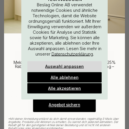
Beslag Online AB verwendet
notwendige Cookies und ähnliche
Technologien, damit die Website
ordnungsgemäß funktioniert. Mit Ihrer
WOULD YOU RATHER VISIT?
Einwilligung verwenden wir außerdem
Cookies für Analyse und Statistik
sowie für Marketing. Sie können alle
EU
25% Rabatt auf deinen
akzeptieren, alle ablehnen oder Ihre
Auswahl anpassen. Lesen Sie mehr in
günstigsten Artikel
unserer
.
Datenschutzerklärung
3M-KLEBEBAND
114
14
CHANGE COUNTRY
3M
Base 200 Ersatzrollenhalter -
Melde dich für unseren Newsletter an und erhalte 25%
Oberflächenreinigungstuch
Mattschwarz
Auswahl anpassen
Rabatt auf den günstigsten Artikel deiner Bestellung –
plus Inspiration und exklusive Angebote.
3.06 €
19.55 €
3.60 €
23 €
Alle ablehnen
Auf Lager
Auf Lager
Gültig bis zum 31. August
E-mail
Alle akzeptieren
15
15
POPULAR
POPULAR
Angebot sichern
*
Mit deiner Anmeldung erklärst du dich damit einverstanden, regelmäßig E-Mails über
Angebote, Produkte und Aktionen zu erhalten. Du kannst dich jederzeit abmelden. Der
Rabatt gilt für den günstigsten Artikel deiner Bestellung und ist nicht mit anderen
Rabattcodes oder Angeboten kombinierbar.