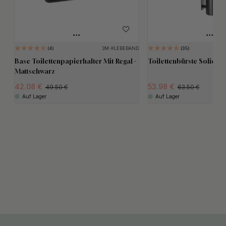
3M-KLEBEBAND
4
35
Base Toilettenpapierhalter Mit Regal -
Toilettenbürste Solid - 
Mattschwarz
42.08
53.98
49.50
63.50
Auf Lager
Auf Lager