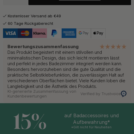
19.55 €
23 €
Gebürsteter Edelstahl Stahl
Auf Lager
Kostenloser Versand ab €49
20.83 €
24.50 €
Poliertes Messing
60 Tage Rückgaberecht
Auf Lager
Bewertungszusammenfassung
Das Produkt begeistert mit einem stilvollen und
minimalistischen Design, das sich leicht montieren lässt
und perfekt in jedes Badezimmer integriert werden kann.
Besonders hervorzuheben sind die gute Qualität und die
praktische Selbstklebefunktion, die zuverlässigen Halt auf
verschiedenen Oberflächen bietet. Viele Kunden loben die
Langlebigkeit und die Ästhetik des Produkts.
KI-generierte Zusammenfassung von
Verified by Trustvoice
Kundenbewertungen
15%
auf Badaccessoires und
Aufbewahrung*
*Gilt nicht für Neuheiten