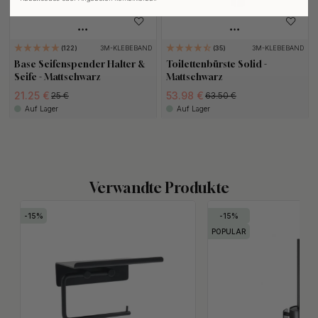
3M-KLEBEBAND
3M-KLEBEBAND
122
35
Base Seifenspender Halter &
Toilettenbürste Solid -
Seife - Mattschwarz
Mattschwarz
21.25 €
53.98 €
25 €
63.50 €
Auf Lager
Auf Lager
Verwandte Produkte
15
15
POPULAR