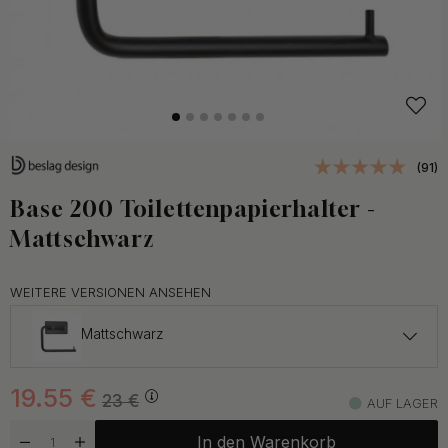
(91)
Base 200 Toilettenpapierhalter -
Mattschwarz
WEITERE VERSIONEN ANSEHEN
Mattschwarz
19.55 €
23 €
19.55
€
Chrom
23
€
AUF LAGER
Auf Lager
In den Warenkorb