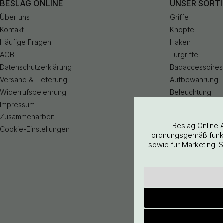
BESLAG ONLINE
UNSER SORT
Über uns
Griffe
Kontakt
Knöpfe
Häufige Fragen
Haken
AGB
Türgriffe
Datenschutzerklärung
Badaccessoires
Versand & Lieferung
Aufbewahrung
Widerrufsbelehrung
Beleuchtung
Impressum
Küchenarmatur
Zusammenarbeit
Outlet
Beslag Online 
Cookie-Einstellungen
ordnungsgemäß funkti
sowie für Marketing. 