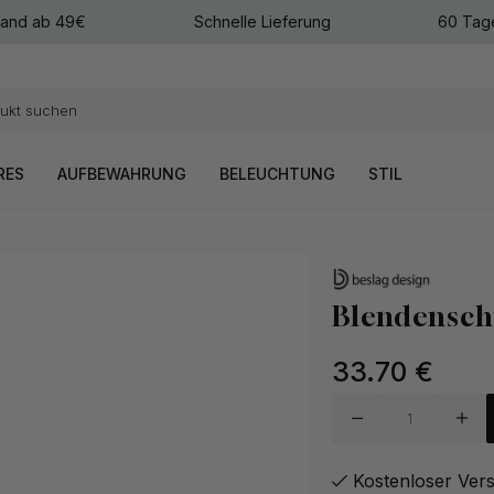
sand ab 49€
Schnelle Lieferung
60 Tag
arben
arben
RES
AUFBEWAHRUNG
BELEUCHTUNG
STIL
Blendensch
33.70
€
Kostenloser Ver