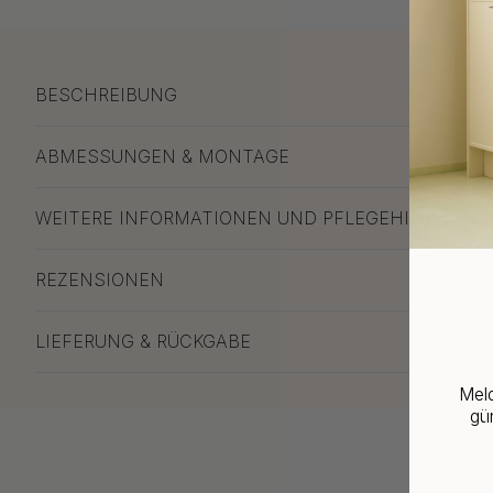
BESCHREIBUNG
ABMESSUNGEN & MONTAGE
WEITERE INFORMATIONEN UND PFLEGEHINWEISE
REZENSIONEN
LIEFERUNG & RÜCKGABE
Meld
gün