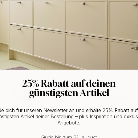
WOULD YOU RATHER VISIT?
EU
25% Rabatt auf deinen
günstigsten Artikel
CHANGE COUNTRY
e dich für unseren Newsletter an und erhalte 25% Rabatt au
stigsten Artikel deiner Bestellung – plus Inspiration und exklus
Angebote.
Gültig bis zum 31. August