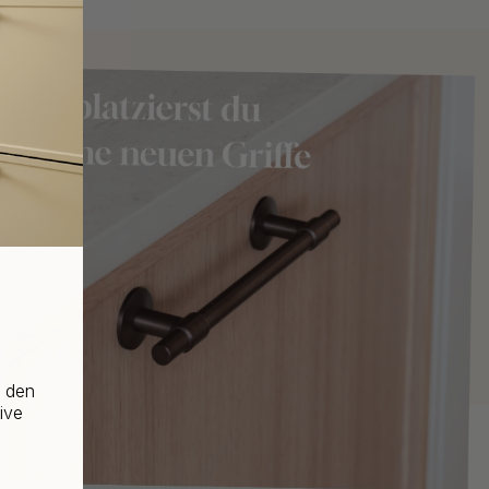
f den
ive