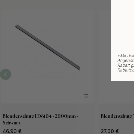
*
Mit dei
Angebote
Rabatt gi
Rabattco
Blendenschutz LD8104 - 2000mm -
Blendenschutz
Schwarz
46.90
27.60