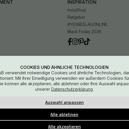
IMENT
INSPIRATION
InstaShop
Ratgeber
#YESBESLAGONLINE
Black Friday 2026
en
COOKIES UND ÄHNLICHE TECHNOLOGIEN
AB verwendet notwendige Cookies und ähnliche Technologien, da
oniert. Mit Ihrer Einwilligung verwenden wir außerdem Cookies für 
Sie können alle akzeptieren, alle ablehnen oder Ihre Auswahl anpas
unserer
.
Datenschutzerklärung
Auswahl anpassen
Beslag Online, Inre Kustvägen 32, 269 43 Båstad, Sweden
Alle ablehnen
© 2015 - 2026 Copyright BeslagOnline i Båstad AB
Alle akzeptieren