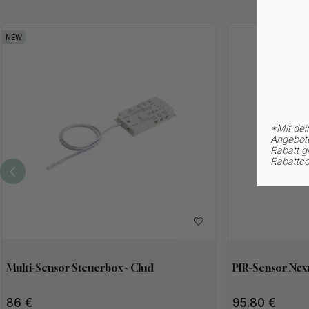
*
Mit dei
Angebote
Rabatt gi
Rabattco
Multi-Sensor Steuerbox - Clud
PIR-Sensor Nexu
86
95.80