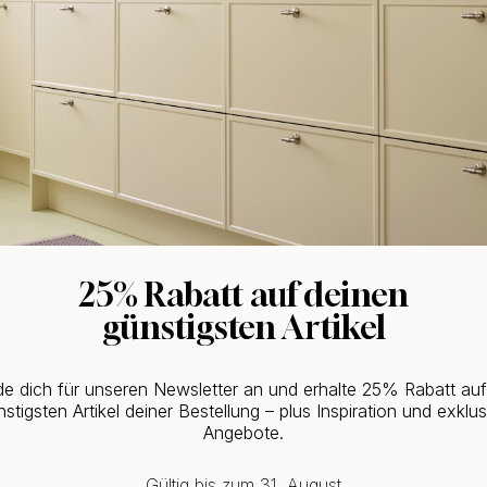
WOULD YOU RATHER VISIT?
EU
25% Rabatt auf deinen
günstigsten Artikel
CHANGE COUNTRY
e dich für unseren Newsletter an und erhalte 25% Rabatt au
stigsten Artikel deiner Bestellung – plus Inspiration und exklus
Angebote.
Gültig bis zum 31. August