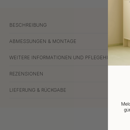
BESCHREIBUNG
ABMESSUNGEN & MONTAGE
WEITERE INFORMATIONEN UND PFLEGEHINWEISE
REZENSIONEN
LIEFERUNG & RÜCKGABE
Meld
gün