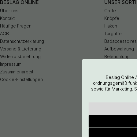
BESLAG ONLINE
UNSER SORT
Über uns
Griffe
Kontakt
Knöpfe
Häufige Fragen
Haken
AGB
Türgriffe
Datenschutzerklärung
Badaccessoires
Versand & Lieferung
Aufbewahrung
Widerrufsbelehrung
Beleuchtung
Impressum
Küchenarmatur
Zusammenarbeit
Outlet
Beslag Online 
Cookie-Einstellungen
ordnungsgemäß funkti
sowie für Marketing. 