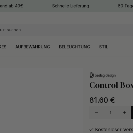
sand ab 49€
Schnelle Lieferung
60 Tag
arben
arben
RES
AUFBEWAHRUNG
BELEUCHTUNG
STIL
Control Bo
81.60
€
Kostenloser Ver