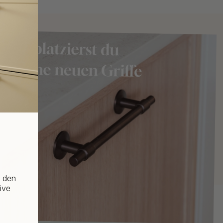
f den
ive