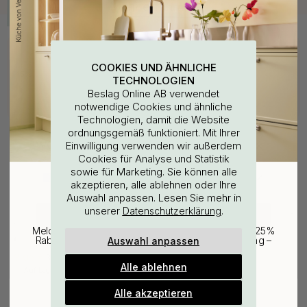
Kaufen Sie zusammen mit
COOKIES UND ÄHNLICHE
15
15
TECHNOLOGIEN
Beslag Online AB verwendet
notwendige Cookies und ähnliche
Technologien, damit die Website
ordnungsgemäß funktioniert. Mit Ihrer
WOULD YOU RATHER VISIT?
Einwilligung verwenden wir außerdem
Cookies für Analyse und Statistik
sowie für Marketing. Sie können alle
EU
25% Rabatt auf deinen
akzeptieren, alle ablehnen oder Ihre
Auswahl anpassen. Lesen Sie mehr in
günstigsten Artikel
unserer
.
Datenschutzerklärung
WANDBEFESTIGUNG
114
CHANGE COUNTRY
3M
Cool-Line -
Melde dich für unseren Newsletter an und erhalte 25%
Oberflächenreinigungstuch
Toilettenpapierhalter - CL221 -
Auswahl anpassen
Rabatt auf den günstigsten Artikel deiner Bestellung –
plus Inspiration und exklusive Angebote.
Edelstahl
3.06 €
81.43 €
3.60 €
95.80 €
Alle ablehnen
Auf Lager
Auf Lager
Gültig bis zum 31. August
E-mail
Alle akzeptieren