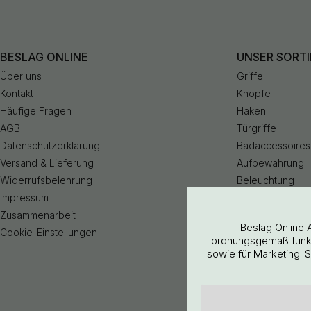
BESLAG ONLINE
UNSER SORT
Über uns
Griffe
Kontakt
Knöpfe
Häufige Fragen
Haken
AGB
Türgriffe
Datenschutzerklärung
Badaccessoires
Versand & Lieferung
Aufbewahrung
Widerrufsbelehrung
Beleuchtung
Impressum
Küchenarmatur
Zusammenarbeit
Outlet
Beslag Online 
Cookie-Einstellungen
ordnungsgemäß funkti
sowie für Marketing. 