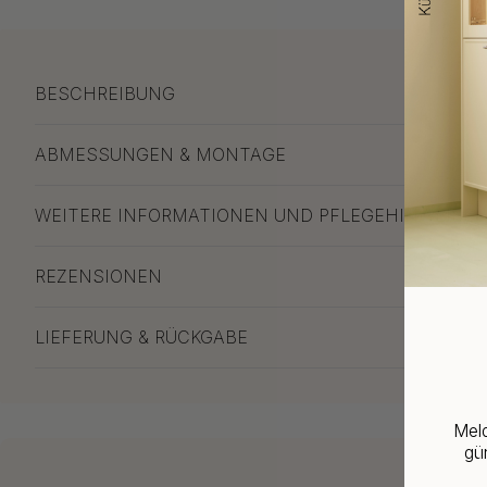
BESCHREIBUNG
ABMESSUNGEN & MONTAGE
WEITERE INFORMATIONEN UND PFLEGEHINWEISE
REZENSIONEN
LIEFERUNG & RÜCKGABE
Meld
gün