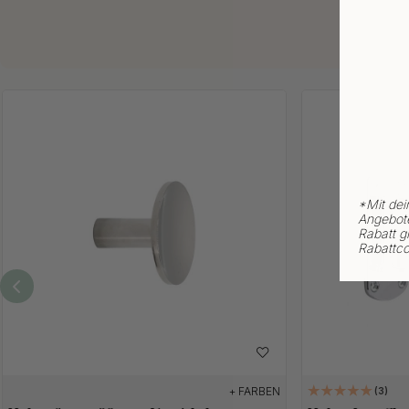
*
Mit dei
Angebote
Rabatt gi
Rabattco
+ FARBEN
3