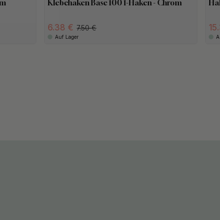
om
Klebehaken Base 100 1-Haken - Chrom
Hak
6.38
15
7.50
Auf Lager
A