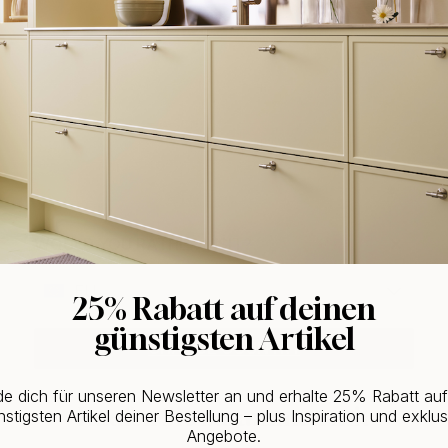
WOULD YOU RATHER VISIT?
EU
25% Rabatt auf deinen
günstigsten Artikel
CHANGE COUNTRY
e dich für unseren Newsletter an und erhalte 25% Rabatt au
Kaufen Sie zusammen mit
stigsten Artikel deiner Bestellung – plus Inspiration und exklus
Angebote.