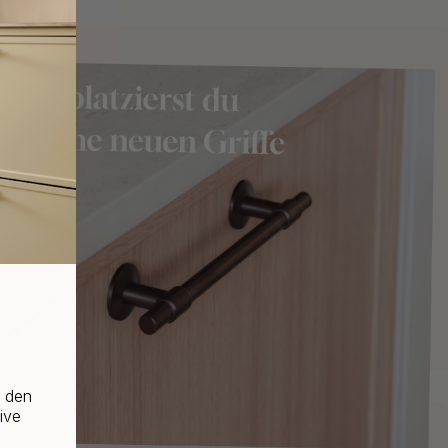
f den
ive