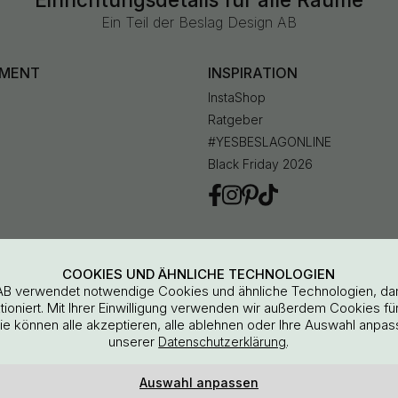
Ein Teil der Beslag Design AB
IMENT
INSPIRATION
InstaShop
Ratgeber
#YESBESLAGONLINE
Black Friday 2026
en
COOKIES UND ÄHNLICHE TECHNOLOGIEN
AB verwendet notwendige Cookies und ähnliche Technologien, da
oniert. Mit Ihrer Einwilligung verwenden wir außerdem Cookies für 
Sie können alle akzeptieren, alle ablehnen oder Ihre Auswahl anpas
unserer
.
Datenschutzerklärung
Auswahl anpassen