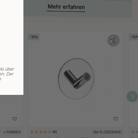
15
15
ls über
en. Der
n
+ FARBEN
3M-KLEBEBAND
8