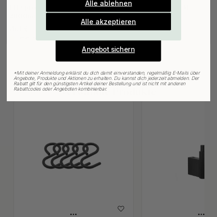
Alle ablehnen
LED-profil Systema D-M -
Steuerzentrale Nety D-M -
Gültig bis zum 31. August
2000mm - Mattschwarz
Mattschwarz
E-mail
Alle akzeptieren
461 €
679 €
Bestellware*
Bestellware*
Angebot sichern
*
Mit deiner Anmeldung erklärst du dich damit einverstanden, regelmäßig E-Mails über
Angebote, Produkte und Aktionen zu erhalten. Du kannst dich jederzeit abmelden. Der
Rabatt gilt für den günstigsten Artikel deiner Bestellung und ist nicht mit anderen
Rabattcodes oder Angeboten kombinierbar.
Verwandte Produkte