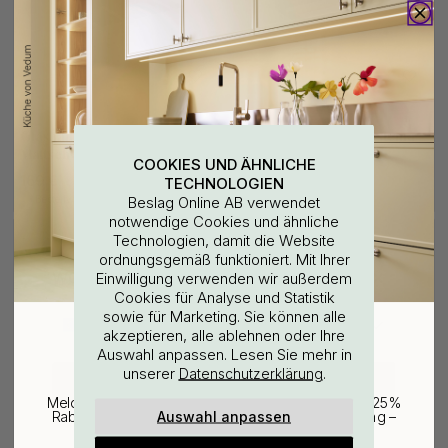
Glashalter Systema - 396 mm -
Küchenrollenhalter Systema -
Mattschwarz
300mm - Mattschwarz
COOKIES UND ÄHNLICHE
169 €
183 €
TECHNOLOGIEN
Beslag Online AB verwendet
Bestellware*
Bestellware*
notwendige Cookies und ähnliche
Technologien, damit die Website
ordnungsgemäß funktioniert. Mit Ihrer
WOULD YOU RATHER VISIT?
Einwilligung verwenden wir außerdem
Cookies für Analyse und Statistik
sowie für Marketing. Sie können alle
EU
25% Rabatt auf deinen
akzeptieren, alle ablehnen oder Ihre
Auswahl anpassen. Lesen Sie mehr in
günstigsten Artikel
unserer
.
Datenschutzerklärung
CHANGE COUNTRY
Melde dich für unseren Newsletter an und erhalte 25%
Auswahl anpassen
Rabatt auf den günstigsten Artikel deiner Bestellung –
plus Inspiration und exklusive Angebote.