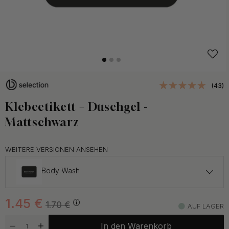
(43)
Klebeetikett – Duschgel -
Mattschwarz
WEITERE VERSIONEN ANSEHEN
Body Wash
1.45 €
1.70 €
1.45
€
Dish Wash
1.70
€
AUF LAGER
Auf Lager
In den Warenkorb