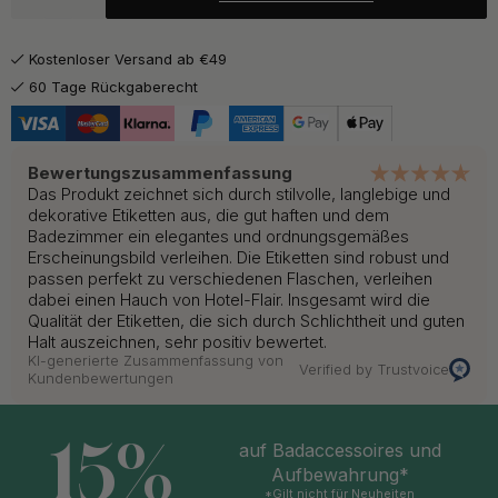
1.45 €
1.70 €
Conditioner
Auf Lager
Kostenloser Versand ab €49
1.45 €
1.70 €
Hand Sanitizer
60 Tage Rückgaberecht
Auf Lager
1.45 €
1.70 €
Hand Lotion
Auf Lager
Bewertungszusammenfassung
Das Produkt zeichnet sich durch stilvolle, langlebige und
1.45 €
1.70 €
dekorative Etiketten aus, die gut haften und dem
Hand Wash
Auf Lager
Badezimmer ein elegantes und ordnungsgemäßes
Erscheinungsbild verleihen. Die Etiketten sind robust und
passen perfekt zu verschiedenen Flaschen, verleihen
1.45 €
1.70 €
Shampoo
Auf Lager
dabei einen Hauch von Hotel-Flair. Insgesamt wird die
Qualität der Etiketten, die sich durch Schlichtheit und guten
Halt auszeichnen, sehr positiv bewertet.
KI-generierte Zusammenfassung von
Verified by Trustvoice
Kundenbewertungen
15%
auf Badaccessoires und
Aufbewahrung*
*Gilt nicht für Neuheiten