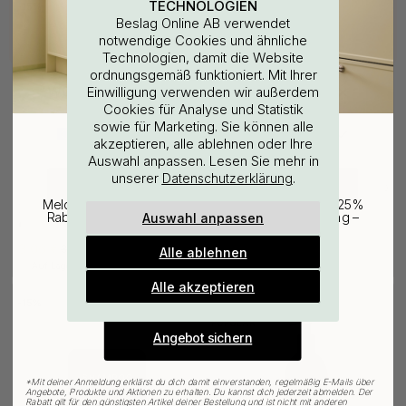
TECHNOLOGIEN
15
15
Beslag Online AB verwendet
POPULAR
notwendige Cookies und ähnliche
Technologien, damit die Website
ordnungsgemäß funktioniert. Mit Ihrer
WOULD YOU RATHER VISIT?
Einwilligung verwenden wir außerdem
Cookies für Analyse und Statistik
sowie für Marketing. Sie können alle
EU
25% Rabatt auf deinen
akzeptieren, alle ablehnen oder Ihre
Auswahl anpassen. Lesen Sie mehr in
günstigsten Artikel
unserer
.
Datenschutzerklärung
CHANGE COUNTRY
3M-KLEBEBAND
114
122
Melde dich für unseren Newsletter an und erhalte 25%
3M
Base Seifenspender Halter &
Auswahl anpassen
Rabatt auf den günstigsten Artikel deiner Bestellung –
Oberflächenreinigungstuch
Seife - Mattschwarz
plus Inspiration und exklusive Angebote.
3.06 €
21.25 €
3.60 €
25 €
Alle ablehnen
Gültig bis zum 31. August
Auf Lager
Auf Lager
E-mail
Alle akzeptieren
15
15
POPULAR
Angebot sichern
*
Mit deiner Anmeldung erklärst du dich damit einverstanden, regelmäßig E-Mails über
Angebote, Produkte und Aktionen zu erhalten. Du kannst dich jederzeit abmelden. Der
Rabatt gilt für den günstigsten Artikel deiner Bestellung und ist nicht mit anderen