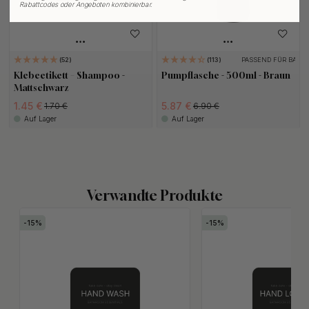
Rabattcodes oder Angeboten kombinierbar.
PASSEND FÜR BASE
52
113
Klebeetikett – Shampoo -
Pumpflasche - 500ml - Braun
Mattschwarz
1.45 €
5.87 €
1.70 €
6.90 €
Auf Lager
Auf Lager
Verwandte Produkte
15
15