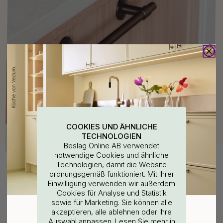
COOKIES UND ÄHNLICHE
TECHNOLOGIEN
Beslag Online AB verwendet
notwendige Cookies und ähnliche
Technologien, damit die Website
ordnungsgemäß funktioniert. Mit Ihrer
WOULD YOU RATHER VISIT?
Einwilligung verwenden wir außerdem
Verwandte Produkte
Cookies für Analyse und Statistik
sowie für Marketing. Sie können alle
EU
25% Rabatt auf deinen
akzeptieren, alle ablehnen oder Ihre
Auswahl anpassen. Lesen Sie mehr in