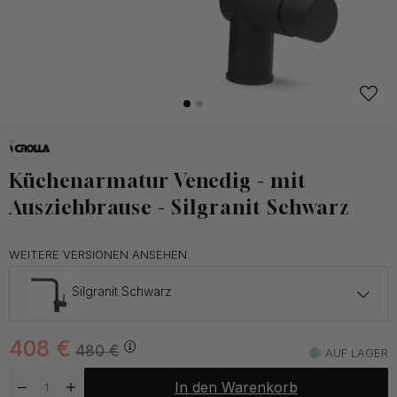
Küchenarmatur Venedig - mit
Ausziehbrause - Silgranit Schwarz
WEITERE VERSIONEN ANSEHEN
Silgranit Schwarz
488.75 €
575 €
408
€
Kupfer
480
€
AUF LAGER
Auf Lager
In den Warenkorb
306 €
360 €