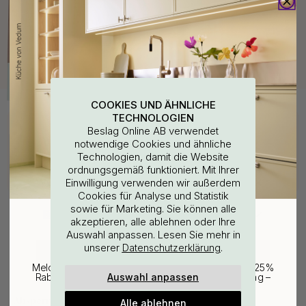
COOKIES UND ÄHNLICHE
TECHNOLOGIEN
Kaufen Sie zusammen mit
Beslag Online AB verwendet
notwendige Cookies und ähnliche
15
Technologien, damit die Website
ordnungsgemäß funktioniert. Mit Ihrer
WOULD YOU RATHER VISIT?
Einwilligung verwenden wir außerdem
Cookies für Analyse und Statistik
sowie für Marketing. Sie können alle
EU
25% Rabatt auf deinen
akzeptieren, alle ablehnen oder Ihre
Auswahl anpassen. Lesen Sie mehr in
günstigsten Artikel
unserer
.
Datenschutzerklärung
CHANGE COUNTRY
Melde dich für unseren Newsletter an und erhalte 25%
Auswahl anpassen
Rabatt auf den günstigsten Artikel deiner Bestellung –
plus Inspiration und exklusive Angebote.
+ FARBEN
Absperrventil für
Alle ablehnen