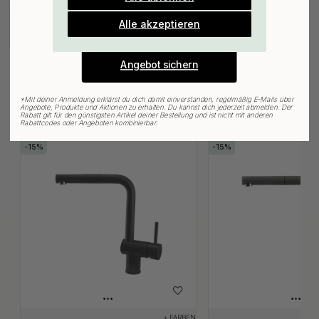
Gültig bis zum 31. August
Geschirrspüler - Silgranit
E-mail
Schwarz
Alle akzeptieren
119 €
140 €
Auf Lager
Angebot sichern
*
Mit deiner Anmeldung erklärst du dich damit einverstanden, regelmäßig E-Mails über
Angebote, Produkte und Aktionen zu erhalten. Du kannst dich jederzeit abmelden. Der
Verwandte Produkte
Rabatt gilt für den günstigsten Artikel deiner Bestellung und ist nicht mit anderen
Rabattcodes oder Angeboten kombinierbar.
15
15
+ FARBEN