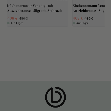
Küchenarmatur Venedig - mit
Küchenarmatur Venedig 
Ausziehbrause - Silgranit Anthrazit
Ausziehbrause - Silgrani
408
408
480
480
Auf Lager
Auf Lager