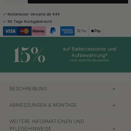
Chrom
Auf Lager
Kostenloser Versand ab €49
391 €
460 €
Edelstahl
60 Tage Rückgaberecht
Auf Lager
488.75 €
575 €
Auf Lager
15%
auf Badaccessoires und
391 €
460 €
Aufbewahrung*
Mattschwarz
Auf Lager
*Gilt nicht für Neuheiten
408 €
480 €
Auf Lager
BESCHREIBUNG
408 €
480 €
Rockgrey
Auf Lager
ABMESSUNGEN & MONTAGE
WEITERE INFORMATIONEN UND
PFLEGEHINWEISE