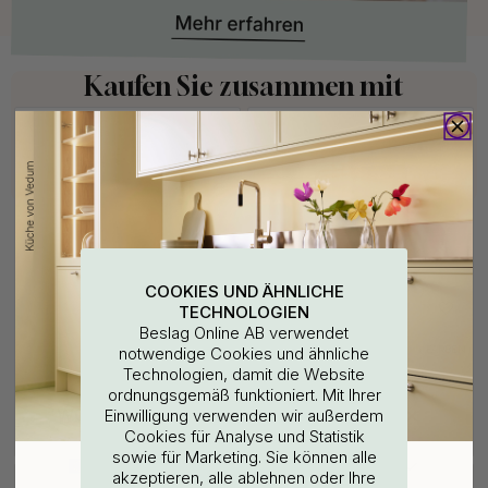
Kaufen Sie zusammen mit
COOKIES UND ÄHNLICHE
TECHNOLOGIEN
Beslag Online AB verwendet
notwendige Cookies und ähnliche
+ FARBEN
Technologien, damit die Website
Anschlusskabel - X-Driver -
Kabelloser Dimmer Kiny -
ordnungsgemäß funktioniert. Mit Ihrer
2000mm
Doppel - Schwarz
WOULD YOU RATHER VISIT?
Einwilligung verwenden wir außerdem
11.30 €
86.30 €
Cookies für Analyse und Statistik
Auf Lager
Auf Lager
sowie für Marketing. Sie können alle
EU
25% Rabatt auf deinen
akzeptieren, alle ablehnen oder Ihre