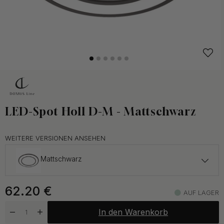
LED-Spot Holl D-M - Mattschwarz
WEITERE VERSIONEN ANSEHEN
Mattschwarz
62.20 €
62.20
€
AUF LAGER
Auf Lager
In den Warenkorb