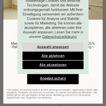
notwendige Cookies und ähnliche
Technologien, damit die Website
ordnungsgemäß funktioniert. Mit Ihrer
WOULD YOU RATHER VISIT?
Einwilligung verwenden wir außerdem
Cookies für Analyse und Statistik
sowie für Marketing. Sie können alle
EU
25% Rabatt auf deinen
akzeptieren, alle ablehnen oder Ihre
Auswahl anpassen. Lesen Sie mehr in
günstigsten Artikel
unserer
.
Datenschutzerklärung
CHANGE COUNTRY
Melde dich für unseren Newsletter an und erhalte 25%
Auswahl anpassen
Rabatt auf den günstigsten Artikel deiner Bestellung –
Verwandte Produkte
plus Inspiration und exklusive Angebote.
Alle ablehnen
Gültig bis zum 31. August
E-mail
Alle akzeptieren
Angebot sichern
*
Mit deiner Anmeldung erklärst du dich damit einverstanden, regelmäßig E-Mails über
Angebote, Produkte und Aktionen zu erhalten. Du kannst dich jederzeit abmelden. Der
Rabatt gilt für den günstigsten Artikel deiner Bestellung und ist nicht mit anderen
Rabattcodes oder Angeboten kombinierbar.