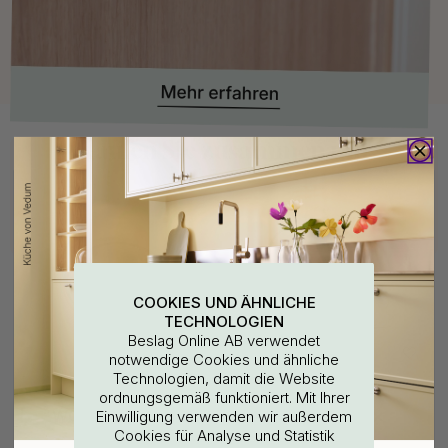
Kaufen Sie zusammen mit
COOKIES UND ÄHNLICHE
TECHNOLOGIEN
Beslag Online AB verwendet
notwendige Cookies und ähnliche
Technologien, damit die Website
ordnungsgemäß funktioniert. Mit Ihrer
Distanzring Stella - Alu-look
Trafo Triac - 500mA / 18W -
WOULD YOU RATHER VISIT?
Einwilligung verwenden wir außerdem
Dimbar
Cookies für Analyse und Statistik