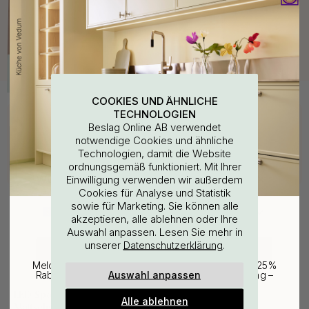
COOKIES UND ÄHNLICHE
Kaufen Sie zusammen mit
TECHNOLOGIEN
Beslag Online AB verwendet
notwendige Cookies und ähnliche
Technologien, damit die Website
ordnungsgemäß funktioniert. Mit Ihrer
WOULD YOU RATHER VISIT?
Einwilligung verwenden wir außerdem
Cookies für Analyse und Statistik
sowie für Marketing. Sie können alle
EU
25% Rabatt auf deinen
akzeptieren, alle ablehnen oder Ihre
Auswahl anpassen. Lesen Sie mehr in
günstigsten Artikel
unserer
.
Datenschutzerklärung
CHANGE COUNTRY
Melde dich für unseren Newsletter an und erhalte 25%
Auswahl anpassen
Rabatt auf den günstigsten Artikel deiner Bestellung –
plus Inspiration und exklusive Angebote.
LED-Spot Vega SDM -
Alle ablehnen
Mattschwarz
Gültig bis zum 31. August