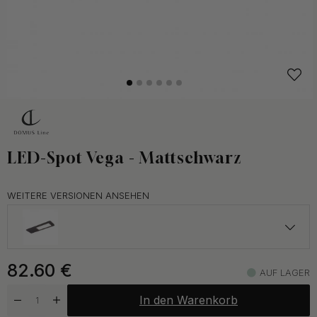
LED-Spot Vega - Mattschwarz
WEITERE VERSIONEN ANSEHEN
78.50 €
82.60
€
AUF LAGER
Auf Lager
In den Warenkorb