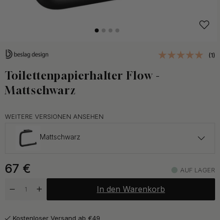
(1)
Toilettenpapierhalter Flow -
Mattschwarz
WEITERE VERSIONEN ANSEHEN
Mattschwarz
67 €
67
€
Brünierte Messing
AUF LAGER
Auf Lager
In den Warenkorb
57 €
Poliertes Chrom
Auf Lager
Kostenloser Versand ab €49