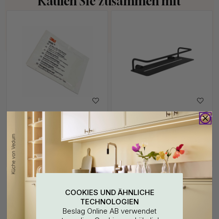
Kaufen Sie zusammen mit
+ FARBEN
114
3M
Duschablage Match -
Oberflächenreinigungstuch
Mattschwarz
3.60 €
90 €
Auf Lager
Auf Lager
COOKIES UND ÄHNLICHE
TECHNOLOGIEN
Beslag Online AB verwendet