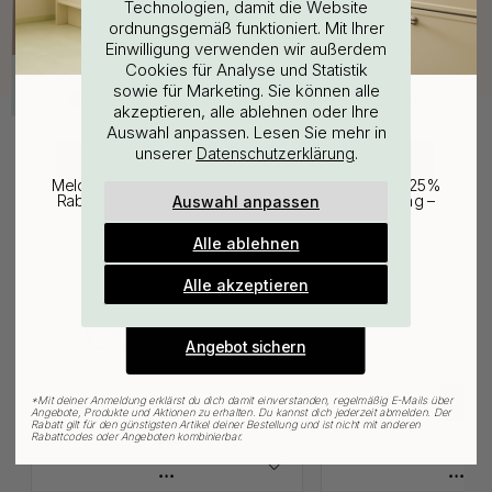
Technologien, damit die Website
ordnungsgemäß funktioniert. Mit Ihrer
WOULD YOU RATHER VISIT?
Einwilligung verwenden wir außerdem
Cookies für Analyse und Statistik
sowie für Marketing. Sie können alle
EU
25% Rabatt auf deinen
akzeptieren, alle ablehnen oder Ihre
Auswahl anpassen. Lesen Sie mehr in
günstigsten Artikel
unserer
.
Datenschutzerklärung
CHANGE COUNTRY
Melde dich für unseren Newsletter an und erhalte 25%
Verwandte Produkte
Auswahl anpassen
Rabatt auf den günstigsten Artikel deiner Bestellung –
plus Inspiration und exklusive Angebote.
Alle ablehnen
Gültig bis zum 31. August
E-mail
Alle akzeptieren
Angebot sichern
*
Mit deiner Anmeldung erklärst du dich damit einverstanden, regelmäßig E-Mails über
Angebote, Produkte und Aktionen zu erhalten. Du kannst dich jederzeit abmelden. Der
Rabatt gilt für den günstigsten Artikel deiner Bestellung und ist nicht mit anderen
Rabattcodes oder Angeboten kombinierbar.