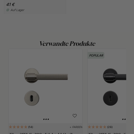
41 €
Auf Lager
Verwandte Produkte
POPULAR
+ FARBEN
14
26