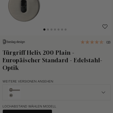
(2)
Türgriff Helix 200 Plain -
Europäischer Standard - Edelstahl-
Optik
WEITERE VERSIONEN ANSEHEN
ab 143.50 €
LOCHABSTAND WÄHLEN MODELL
Dunkelbronze
Auf Lager