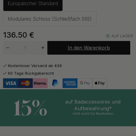
Europäischer Standard
ab 128.50 €
Auf Lager
Modulares Schloss (Schließfach 565)
ab 128.50 €
Messing
136.50
€
Auf Lager
AUF LAGER
In den Warenkorb
ab 128.50 €
Schwarz
Auf Lager
Kostenloser Versand ab €49
60 Tage Rückgaberecht
15%
auf Badaccessoires und
Aufbewahrung*
*Gilt nicht für Neuheiten