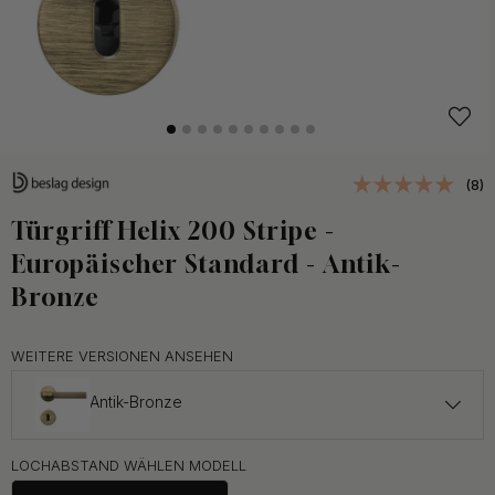
(8)
Türgriff Helix 200 Stripe -
Europäischer Standard - Antik-
Bronze
WEITERE VERSIONEN ANSEHEN
Antik-Bronze
ab 143.50 €
LOCHABSTAND WÄHLEN MODELL
Dunkelbronze
Auf Lager