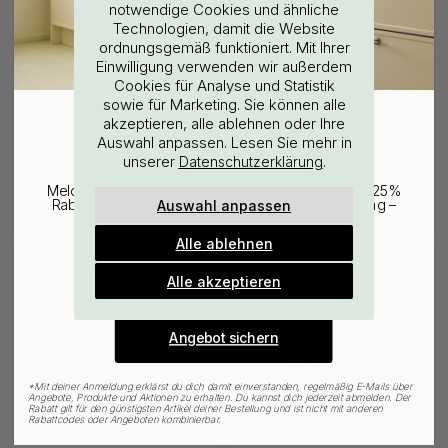
notwendige Cookies und ähnliche
Technologien, damit die Website
ordnungsgemäß funktioniert. Mit Ihrer
WOULD YOU RATHER VISIT?
Einwilligung verwenden wir außerdem
Cookies für Analyse und Statistik
sowie für Marketing. Sie können alle
EU
25% Rabatt auf deinen
akzeptieren, alle ablehnen oder Ihre
Auswahl anpassen. Lesen Sie mehr in
günstigsten Artikel
4
22
unserer
.
Datenschutzerklärung
CHANGE COUNTRY
Griffpuffer - Grau - 3er-Set
Griffpuffer - Schwarz 3 Stk.
Melde dich für unseren Newsletter an und erhalte 25%
Auswahl anpassen
Rabatt auf den günstigsten Artikel deiner Bestellung –
6.60 €
6.60 €
plus Inspiration und exklusive Angebote.
Auf Lager
Auf Lager
Alle ablehnen
Gültig bis zum 31. August
E-mail
Alle akzeptieren
Angebot sichern
*
Mit deiner Anmeldung erklärst du dich damit einverstanden, regelmäßig E-Mails über
Angebote, Produkte und Aktionen zu erhalten. Du kannst dich jederzeit abmelden. Der
Rabatt gilt für den günstigsten Artikel deiner Bestellung und ist nicht mit anderen
Rabattcodes oder Angeboten kombinierbar.