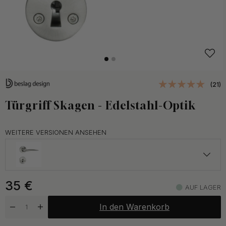
(21)
Türgriff Skagen - Edelstahl-Optik
WEITERE VERSIONEN ANSEHEN
35 €
35
€
Chrom
AUF LAGER
Kommt bald auf Lager
In den Warenkorb
35 €
Mattschwarz
Auf Lager