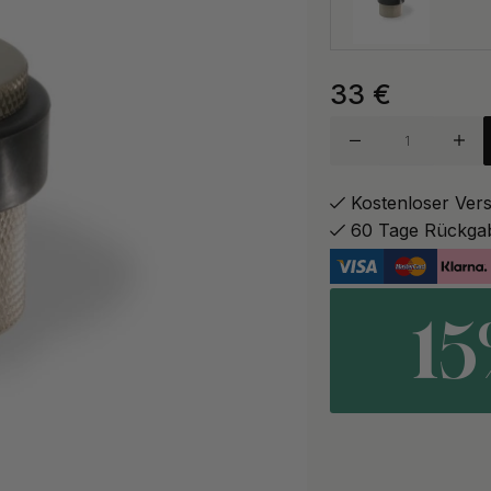
33
€
Antik-B
Dunkelb
Kostenloser Ver
60 Tage Rückga
Mattsch
1
Messing