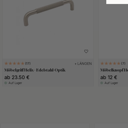
+ LÄNGEN
17
7
Möbelgriff Helix - Edelstahl-Optik
Möbelknopf Hel
ab 23.50 €
ab 12 €
Auf Lager
Auf Lager