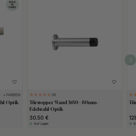
+ FARBEN
2
tahl-Optik
Türstopper/Wand 3180 - 80mm -
Tür
Edelstahl-Optik
30.50
12
Auf Lager
A