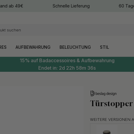
sand ab 49€
Schnelle Lieferung
60 Tag
arben
arben
RES
AUFBEWAHRUNG
BELEUCHTUNG
STIL
15% auf Badaccessoires & Aufbewahrung
Endet in:
2d
22h
58m
34s
Türstopper 
WEITERE VERSIONEN 