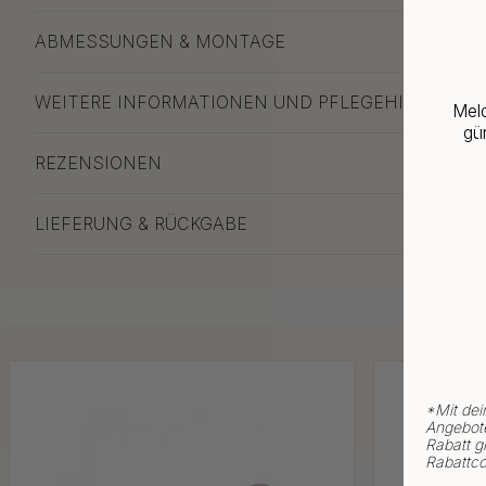
ABMESSUNGEN & MONTAGE
WEITERE INFORMATIONEN UND PFLEGEHINWEISE
Meld
gün
REZENSIONEN
LIEFERUNG & RÜCKGABE
*
Mit dei
Angebote
Rabatt gi
Rabattco