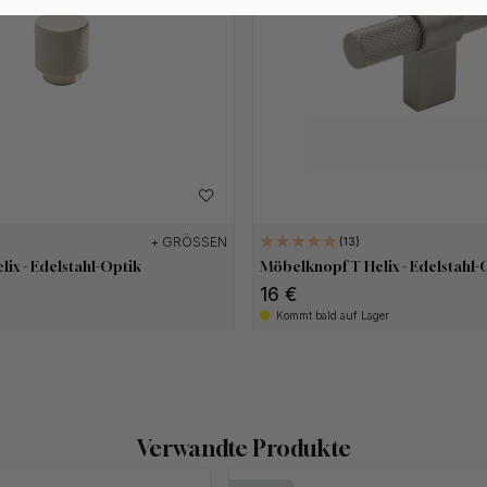
+ GRÖSSEN
13
ix - Edelstahl-Optik
Möbelknopf T Helix - Edelstahl-
16 €
Kommt bald auf Lager
Verwandte Produkte