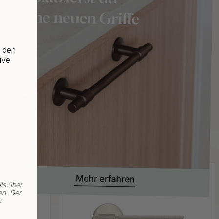
f den
ive
ls über
en. Der
n