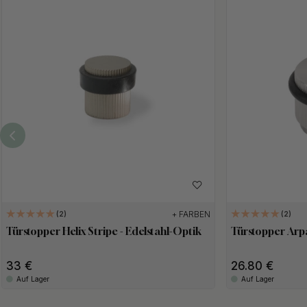
+ FARBEN
2
2
Türstopper Helix Stripe - Edelstahl-Optik
Türstopper Arpa
33
26.80
Auf Lager
Auf Lager