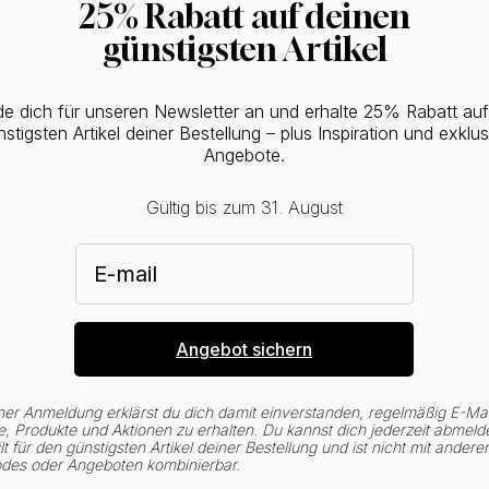
25% Rabatt auf deinen
günstigsten Artikel
CHANGE COUNTRY
e dich für unseren Newsletter an und erhalte 25% Rabatt au
stigsten Artikel deiner Bestellung – plus Inspiration und exklus
Angebote.
Gültig bis zum 31. August
E-mail
Kaufen Sie zusammen mit
Angebot sichern
POPULAR
ner Anmeldung erklärst du dich damit einverstanden, regelmäßig E-Mai
, Produkte und Aktionen zu erhalten. Du kannst dich jederzeit abmeld
lt für den günstigsten Artikel deiner Bestellung und ist nicht mit andere
des oder Angeboten kombinierbar.