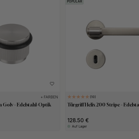
POPULAR
+ FARBEN
10
 Golv - Edelstahl-Optik
Türgriff Helix 200 Stripe - Edels
128.50
Auf Lager