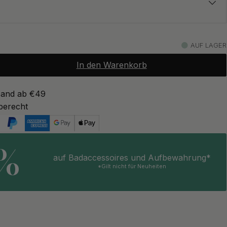
33 €
ronze
AUF LAGER
Auf Lager
In den Warenkorb
34 €
ronze
Auf Lager
sand ab €49
berecht
33 €
warz
Auf Lager
5%
auf Badaccessoires und Aufbewahrung*
33 €
*Gilt nicht für Neuheiten
Auf Lager