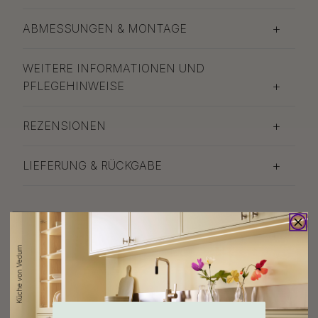
ABMESSUNGEN & MONTAGE
WEITERE INFORMATIONEN UND
PFLEGEHINWEISE
REZENSIONEN
LIEFERUNG & RÜCKGABE