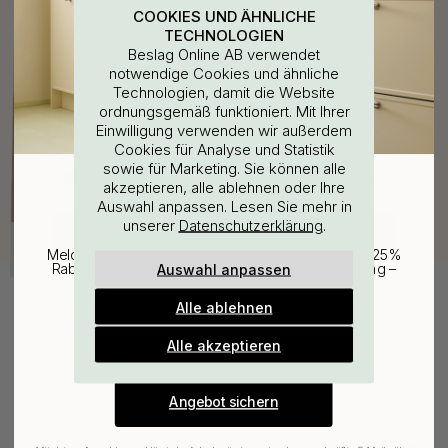
COOKIES UND ÄHNLICHE
TECHNOLOGIEN
Beslag Online AB verwendet
notwendige Cookies und ähnliche
Technologien, damit die Website
ordnungsgemäß funktioniert. Mit Ihrer
WOULD YOU RATHER VISIT?
Einwilligung verwenden wir außerdem
Cookies für Analyse und Statistik
sowie für Marketing. Sie können alle
EU
25% Rabatt auf deinen
akzeptieren, alle ablehnen oder Ihre
Auswahl anpassen. Lesen Sie mehr in
günstigsten Artikel
unserer
.
Datenschutzerklärung
CHANGE COUNTRY
Melde dich für unseren Newsletter an und erhalte 25%
Auswahl anpassen
Rabatt auf den günstigsten Artikel deiner Bestellung –
plus Inspiration und exklusive Angebote.
Alle ablehnen
Gültig bis zum 31. August
E-mail
Alle akzeptieren
Verwandte Produkte
Angebot sichern