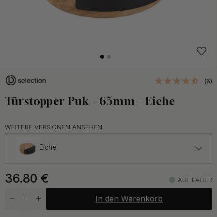
(6)
Türstopper Puk - 65mm - Eiche
WEITERE VERSIONEN ANSEHEN
Eiche
41.70 €
36.80
€
Walnuss
AUF LAGER
Auf Lager
In den Warenkorb