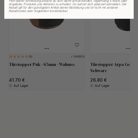
*
Mit deiner Anmeldung erklärst du dich damit einverstanden, regelmäßig E-Mails über
Angebote, Produkte und Aktionen zu erhalten. Du kannst dich jederzeit abmelden. Der
Rabatt gilt für den günstigsten Artikel deiner Bestellung und ist nicht mit anderen
Rabattcodes oder Angeboten kombinierbar.
+ FARBEN
1
Türstopper Puk - 65mm - Walnuss
Türstopper Arpa Golv -
Schwarz
41.70
26.80
Auf Lager
Auf Lager