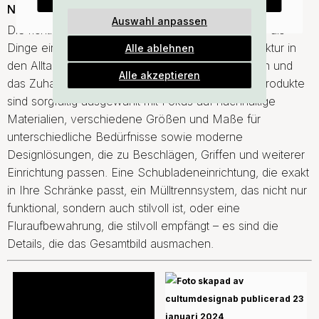
Nachhaltigkeit
Melde dich für unseren Newsletter an und erhalte 25%
Auswahl anpassen
Rabatt auf den günstigsten Artikel deiner Bestellung –
Die richtige Aufbewahrungslösung bedeutet mehr, als
plus Inspiration und exklusive Angebote.
Dinge einfach zu verstauen – es geht darum, Struktur in
Alle ablehnen
Gültig bis zum 31. August
den Alltag zu bringen, Arbeitsflächen zu optimieren und
E-mail
Alle akzeptieren
das Zuhause angenehmer zu gestalten. Unsere Produkte
sind sorgfältig ausgewählt mit Fokus auf nachhaltige
Angebot sichern
Materialien, verschiedene Größen und Maße für
unterschiedliche Bedürfnisse sowie moderne
*
Mit deiner Anmeldung erklärst du dich damit einverstanden, regelmäßig E-Mails über
Designlösungen, die zu Beschlägen, Griffen und weiterer
Angebote, Produkte und Aktionen zu erhalten. Du kannst dich jederzeit abmelden. Der
Rabatt gilt für den günstigsten Artikel deiner Bestellung und ist nicht mit anderen
Einrichtung passen. Eine Schubladeneinrichtung, die exakt
Rabattcodes oder Angeboten kombinierbar.
in Ihre Schränke passt, ein Mülltrennsystem, das nicht nur
funktional, sondern auch stilvoll ist, oder eine
Fluraufbewahrung, die stilvoll empfängt – es sind die
Details, die das Gesamtbild ausmachen.