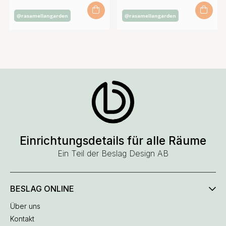
Inlägg
Inlägg
@rasamellangarden
@rasamellangarden
publicerat
publicerat
av
av
Einrichtungsdetails für alle Räume
Ein Teil der Beslag Design AB
BESLAG ONLINE
Über uns
Kontakt