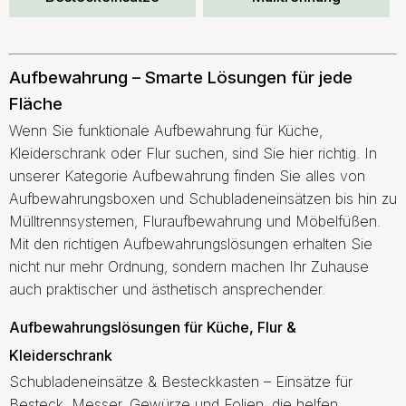
effizienten Lösungen.
Beslag Online bietet ein großes Sortiment für Aufbewahrung und
Aufbewahrung – Smarte Lösungen für jede
Lagerung im gesamten Zuhause, in der Küche, in der
Fläche
Waschküche und im Kleiderschrank. Es sind die Details, die den
Unterschied machen.
Wenn Sie funktionale Aufbewahrung für Küche,
Kleiderschrank oder Flur suchen, sind Sie hier richtig. In
unserer Kategorie Aufbewahrung finden Sie alles von
Aufbewahrungsboxen und Schubladeneinsätzen bis hin zu
Mülltrennsystemen, Fluraufbewahrung und Möbelfüßen.
Mit den richtigen Aufbewahrungslösungen erhalten Sie
nicht nur mehr Ordnung, sondern machen Ihr Zuhause
auch praktischer und ästhetisch ansprechender.
Aufbewahrungslösungen für Küche, Flur &
Kleiderschrank
Schubladeneinsätze & Besteckkasten – Einsätze für
Besteck, Messer, Gewürze und Folien, die helfen,