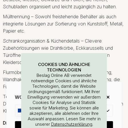
Schubladen organisiert und leicht zugänglich zu halten.
Mülltrennung – Sowohl freistehende Behälter als auch
integrierte Lösungen zur Sortierung von Kunststoff, Metall,
Papier etc.
Schrankorganisation & Küchendetails – Clevere
Zubehörlösungen wie Drahtkörbe, Eckkarussells und
Türöffner sorgen dafür, dass Sie jeden Millimeter in
Kleiderschrank und Küche optimal nutzen.
COOKIES UND ÄHNLICHE
TECHNOLOGIEN
Flurmöbel – Garderobe, Ständer für Oberbekleidung,
Beslag Online AB verwendet
Wandhaken, Möbelfüße und weitere Flureinrichtung, die
notwendige Cookies und ähnliche
Technologien, damit die Website
Funktion und Design kombiniert.
ordnungsgemäß funktioniert. Mit Ihrer
Textil & Kleinaufbewahrung – Wäschekörbe, Boxen mit
WOULD YOU RATHER VISIT?
Einwilligung verwenden wir außerdem
Cookies für Analyse und Statistik
Deckel, Boxen mit Fächern, Drahtkörbe für alle Arten von
sowie für Marketing. Sie können alle
EU
Kleinteilen, Accessoires und Textilien.
25% Rabatt auf deinen
akzeptieren, alle ablehnen oder Ihre
Auswahl anpassen. Lesen Sie mehr in
günstigsten Artikel
Die Vorteile unserer Aufbewahrung – Ordnung, Stil &
unserer
.
Datenschutzerklärung
CHANGE COUNTRY