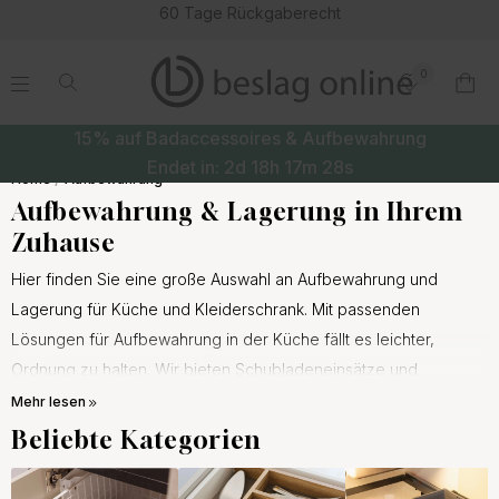
60 Tage Rückgaberecht
0
.
.
.
.
15% auf Badaccessoires & Aufbewahrung
Endet in:
2d
18h
17m
27s
Home
Aufbewahrung
Aufbewahrung & Lagerung in Ihrem
Zuhause
Hier finden Sie eine große Auswahl an Aufbewahrung und
Lagerung für Küche und Kleiderschrank. Mit passenden
Lösungen für Aufbewahrung in der Küche fällt es leichter,
Ordnung zu halten. Wir bieten Schubladeneinsätze und
praktische Einsätze für Gewürze, Folie und Messer. Mit einem
Mehr lesen
Besteckkasten
schaffen Sie eine effiziente Aufbewahrung für
Beliebte Kategorien
Küchenutensilien. Viele Modelle sind als
Besteckschubladeneinsatz konzipiert und lassen sich flexibel