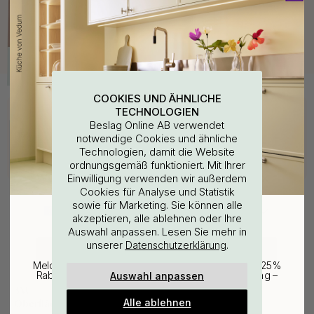
COOKIES UND ÄHNLICHE
Kaufen Sie zusammen mit
TECHNOLOGIEN
Beslag Online AB verwendet
15
notwendige Cookies und ähnliche
Technologien, damit die Website
ordnungsgemäß funktioniert. Mit Ihrer
WOULD YOU RATHER VISIT?
Einwilligung verwenden wir außerdem
Cookies für Analyse und Statistik
sowie für Marketing. Sie können alle
EU
25% Rabatt auf deinen
akzeptieren, alle ablehnen oder Ihre
Auswahl anpassen. Lesen Sie mehr in
günstigsten Artikel
unserer
.
Datenschutzerklärung
CHANGE COUNTRY
Melde dich für unseren Newsletter an und erhalte 25%
Auswahl anpassen
Rabatt auf den günstigsten Artikel deiner Bestellung –
114
plus Inspiration und exklusive Angebote.
3M
Alle ablehnen
Oberflächenreinigungstuch
Gültig bis zum 31. August