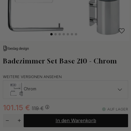
Badezimmer Set Base 210 - Chrom
WEITERE VERSIONEN ANSEHEN
Chrom
101.91 €
119.90 €
101.15
€
119
€
AUF LAGER
Auf Lager
In den Warenkorb
96.98 €
114.10 €
Schwarz
Auf Lager