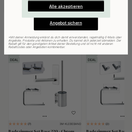
3.06 €
E-mail
3.60 €
Alle akzeptieren
Auf Lager
Angebot sichern
*
Mit deiner Anmeldung erklärst du dich damit einverstanden, regelmäßig E-Mails über
Verwandte Produkte
Angebote, Produkte und Aktionen zu erhalten. Du kannst dich jederzeit abmelden. Der
Rabatt gilt für den günstigsten Artikel deiner Bestellung und ist nicht mit anderen
Rabattcodes oder Angeboten kombinierbar.
15
15
DEAL
DEAL
3M-KLEBEBAND
7
2
Badezimmer Set Base 220 - Chrom
Badezimmer Set Base 2