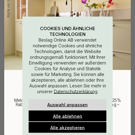
Kaufen Sie zusammen mit
COOKIES UND ÄHNLICHE
15
TECHNOLOGIEN
Beslag Online AB verwendet
notwendige Cookies und ähnliche
Technologien, damit die Website
ordnungsgemäß funktioniert. Mit Ihrer
WOULD YOU RATHER VISIT?
Einwilligung verwenden wir außerdem
Cookies für Analyse und Statistik
sowie für Marketing. Sie können alle
EU
25% Rabatt auf deinen
akzeptieren, alle ablehnen oder Ihre
Auswahl anpassen. Lesen Sie mehr in
günstigsten Artikel
unserer
.
Datenschutzerklärung
114
CHANGE COUNTRY
3M
Melde dich für unseren Newsletter an und erhalte 25%
Oberflächenreinigungstuch
Auswahl anpassen
Rabatt auf den günstigsten Artikel deiner Bestellung –
plus Inspiration und exklusive Angebote.
3.06 €
3.60 €
Alle ablehnen
Auf Lager
Gültig bis zum 31. August
E-mail
Alle akzeptieren