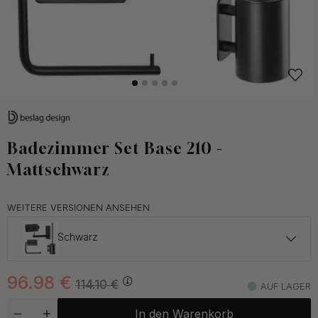
Badezimmer Set Base 210 -
Mattschwarz
WEITERE VERSIONEN ANSEHEN
Schwarz
101.15 €
119 €
96.98
€
Chrom
114.10
€
AUF LAGER
Auf Lager
In den Warenkorb