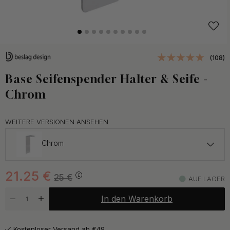
(108)
Base Seifenspender Halter & Seife -
Chrom
WEITERE VERSIONEN ANSEHEN
Chrom
21.25 €
25 €
21.25
€
Gebürsteter Edelstahl Stahl
25
€
AUF LAGER
Auf Lager
In den Warenkorb
21.25 €
25 €
Mattschwarz
Auf Lager
Kostenloser Versand ab €49