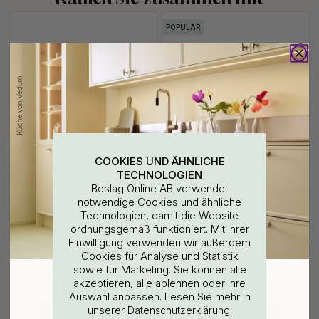
POPULAR
COOKIES UND ÄHNLICHE
3M-KLEBEBAND
114
108
TECHNOLOGIEN
3M
Base Seifenspender Halter &
Beslag Online AB verwendet
Oberflächenreinigungstuch
Seife - Chrom
notwendige Cookies und ähnliche
Technologien, damit die Website
3.60 €
25 €
ordnungsgemäß funktioniert. Mit Ihrer
Auf Lager
Auf Lager
WOULD YOU RATHER VISIT?
Einwilligung verwenden wir außerdem
Cookies für Analyse und Statistik
POPULAR
POPULAR
sowie für Marketing. Sie können alle
EU
25% Rabatt auf deinen
akzeptieren, alle ablehnen oder Ihre
Auswahl anpassen. Lesen Sie mehr in
günstigsten Artikel
unserer
.
Datenschutzerklärung
CHANGE COUNTRY