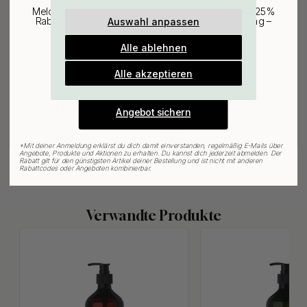
Melde dich für unseren Newsletter an und erhalte 25%
Auswahl anpassen
Rabatt auf den günstigsten Artikel deiner Bestellung –
plus Inspiration und exklusive Angebote.
Alle ablehnen
Gültig bis zum 31. August
E-mail
Alle akzeptieren
3M-KLEBEBAND
3M-KLEBEBAND
62
122
Base Seifenspender Halter &
Base Seifenspender Halter &
Seife - Gebürsteter Edelstahl
Seife - Mattschwarz
Angebot sichern
25 €
25 €
Auf Lager
Auf Lager
*
Mit deiner Anmeldung erklärst du dich damit einverstanden, regelmäßig E-Mails über
Angebote, Produkte und Aktionen zu erhalten. Du kannst dich jederzeit abmelden. Der
Rabatt gilt für den günstigsten Artikel deiner Bestellung und ist nicht mit anderen
Rabattcodes oder Angeboten kombinierbar.
Verwandte Produkte