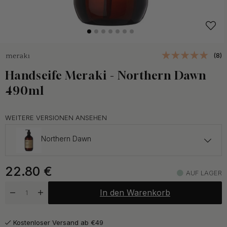
(8)
Handseife Meraki - Northern Dawn
490ml
WEITERE VERSIONEN ANSEHEN
Northern Dawn
22.80 €
22.80
€
Harvest Moon
AUF LAGER
Auf Lager
In den Warenkorb
22.80 €
Linen Dew
Auf Lager
Kostenloser Versand ab €49